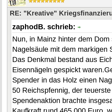
RE: "Kreative" Kriegsfinanzier
zaphodB. schrieb:
Nun, in Mainz hinter dem Dom 
Nagelsäule mit dem markigen S
Das Denkmal bestand aus Eic
Eisennägeln gespickt waren.Ge
Spender in das Holz einen Nage
50 Reichspfennig, der teuerst
Spendenaktion brachte insgesa
Kaufkraft rund 465.000 Euro.