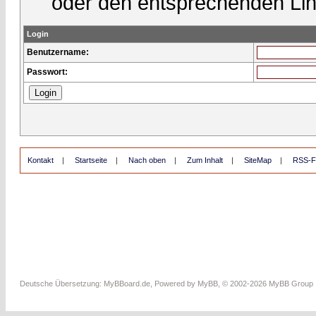
oder den entsprechenden Lin
Login
Benutzername:
Passwort:
Kontakt
|
Startseite
|
Nach oben
|
Zum Inhalt
|
SiteMap
|
RSS-F
Deutsche Übersetzung:
MyBBoard.de
, Powered by
MyBB
, © 2002-2026
MyBB Group