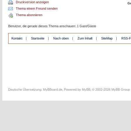
Druckversion anzeigen
Ge
Thema einem Freund senden
Thema abonnieren
Benutzer, die gerade dieses Thema anschauen: 1 Gast/Gäste
Kontakt
|
Startseite
|
Nach oben
|
Zum Inhalt
|
SiteMap
|
RSS-F
Deutsche Übersetzung:
MyBBoard.de
, Powered by
MyBB
, © 2002-2026
MyBB Group