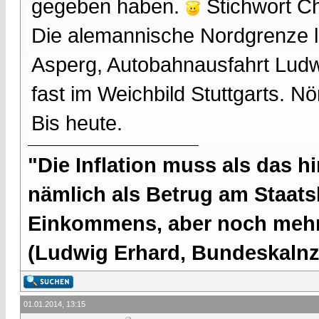
gegeben haben.
Stichwort Ch
Die alemannische Nordgrenze li
Asperg, Autobahnausfahrt Lud
fast im Weichbild Stuttgarts. N
Bis heute.
"Die Inflation muss als das hi
nämlich als Betrug am Staatsb
Einkommens, aber noch mehr 
(Ludwig Erhard, Bundeskalnzl
01.01.2014, 13:15