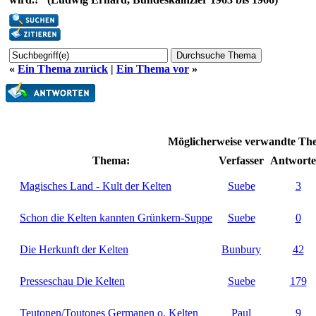
«
Ein Thema zurück
|
Ein Thema vor
»
Möglicherweise verwandte The
Thema:
Verfasser
Antworte
Magisches Land - Kult der Kelten
Suebe
3
Schon die Kelten kannten Grünkern-Suppe
Suebe
0
Die Herkunft der Kelten
Bunbury
42
Presseschau Die Kelten
Suebe
179
Teutonen/Toutones Germanen o. Kelten
Paul
9