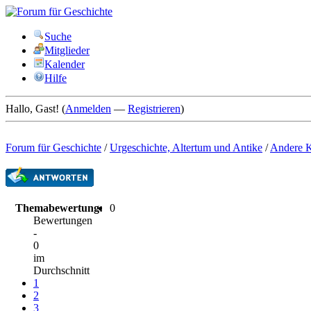
Suche
Mitglieder
Kalender
Hilfe
Hallo, Gast! (
Anmelden
—
Registrieren
)
Forum für Geschichte
/
Urgeschichte, Altertum und Antike
/
Andere K
Themabewertung:
0
Bewertungen
-
0
im
Durchschnitt
1
2
3