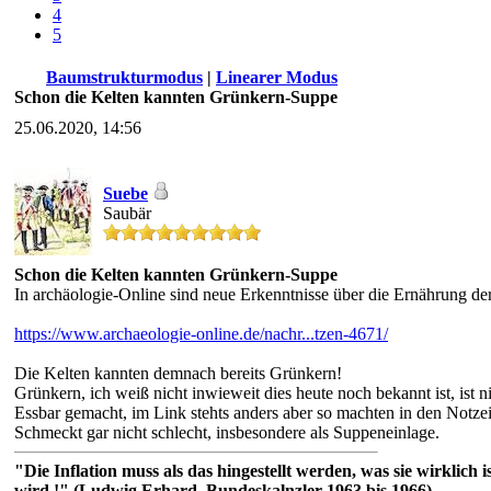
4
5
Baumstrukturmodus
|
Linearer Modus
Schon die Kelten kannten Grünkern-Suppe
25.06.2020, 14:56
Suebe
Saubär
Schon die Kelten kannten Grünkern-Suppe
In archäologie-Online sind neue Erkenntnisse über die Ernährung der
https://www.archaeologie-online.de/nachr...tzen-4671/
Die Kelten kannten demnach bereits Grünkern!
Grünkern, ich weiß nicht inwieweit dies heute noch bekannt ist, ist 
Essbar gemacht, im Link stehts anders aber so machten in den Notzeit
Schmeckt gar nicht schlecht, insbesondere als Suppeneinlage.
"Die Inflation muss als das hingestellt werden, was sie wirklic
wird.!" (Ludwig Erhard, Bundeskalnzler 1963 bis 1966)