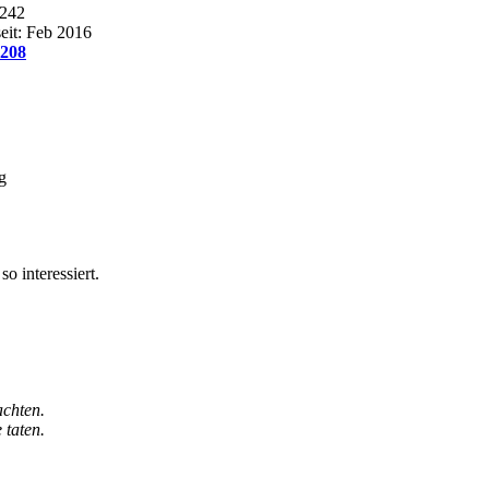
.242
seit: Feb 2016
208
g
o interessiert.
achten.
 taten.