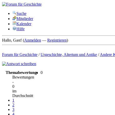
Suche
Mitglieder
Kalender
Hilfe
Hallo, Gast! (
Anmelden
—
Registrieren
)
Forum für Geschichte
/
Urgeschichte, Altertum und Antike
/
Andere K
Themabewertung:
0
Bewertungen
-
0
im
Durchschnitt
1
2
3
4