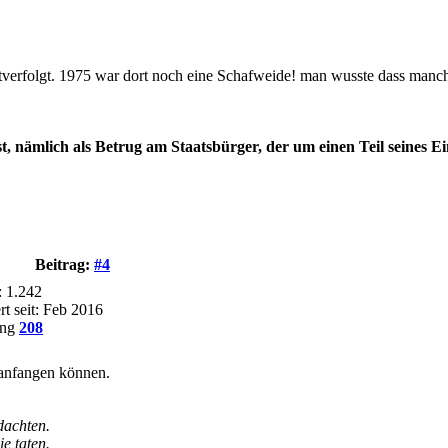
mitverfolgt. 1975 war dort noch eine Schafweide! man wusste dass manc
h ist, nämlich als Betrug am Staatsbürger, der um einen Teil sein
Beitrag:
#4
: 1.242
rt seit: Feb 2016
ung
208
 anfangen können.
dachten.
e taten.