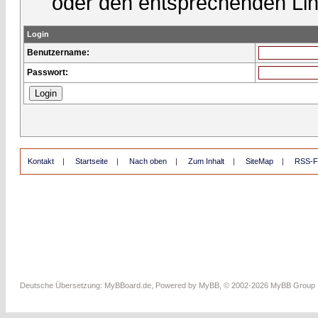
oder den entsprechenden Lin
Login
Benutzername:
Passwort:
Kontakt
|
Startseite
|
Nach oben
|
Zum Inhalt
|
SiteMap
|
RSS-F
Deutsche Übersetzung:
MyBBoard.de
, Powered by
MyBB
, © 2002-2026
MyBB Group