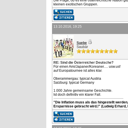
Die Frage, ob es eine österreichische Nation gib
kleinen exotischen Gruppen.
13.10.2016, 19:25
Suebe
Saubär
RE: Sind die Österreicher Deutsche?
Für einen Ami/Japaner/Koreaner..... usw.usf
auf Europatournee ist alles klar.
Oberammergau: typical Austria
Salzburg: typical Germany
1.000 Jahre gemeinsame Geschichte.
Ist doch definitiv ein klarer Fall.
"Die Inflation muss als das hingestellt werde
Ersparnisse gebracht wird.!" (Ludwig Erhard,