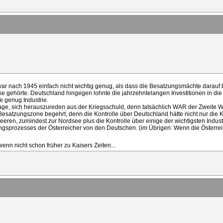
 war nach 1945 einfach nicht wichtig genug, als dass die Besatzungsmächte darauf b
cke gehörte. Deutschland hingegen lohnte die jahrzehntelangen Investitionen in di
e genug Industrie.
age, sich herauszureden aus der Kriegsschuld, denn tatsächlich WAR der Zweite W
esatzungszone begehrt, denn die Kontrolle über Deutschland hätte nicht nur die K
en, zumindest zur Nordsee plus die Kontrolle über einige der wichtigsten Indust
ungsprozesses der Österreicher von den Deutschen. (im Übrigen: Wenn die Österre
nn nicht schon früher zu Kaisers Zeiten...