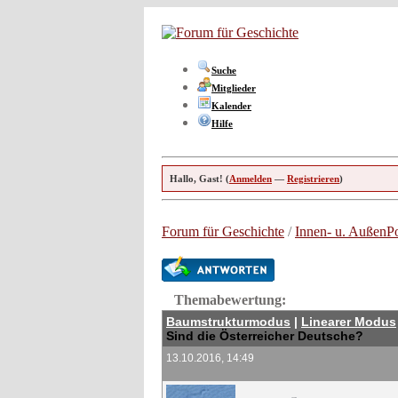
Suche
Mitglieder
Kalender
Hilfe
Hallo, Gast! (
Anmelden
—
Registrieren
)
Forum für Geschichte
/
Innen- u. AußenPo
Themabewertung:
Baumstrukturmodus
|
Linearer Modus
Sind die Österreicher Deutsche?
13.10.2016, 14:49