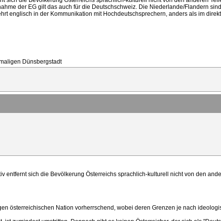
ernt sich die Bevölkerung Österreichs sprachlich-kulturell nicht von den anderen T
nahme der EG gilt das auch für die Deutschschweiz. Die Niederlande/Flandern sind s
hrt englisch in der Kommunikation mit Hochdeutschsprechern, anders als im direk
hemaligen Dünsbergstadt
tiv entfernt sich die Bevölkerung Österreichs sprachlich-kulturell nicht von den an
igen österreichischen Nation vorherrschend, wobei deren Grenzen je nach ideologis