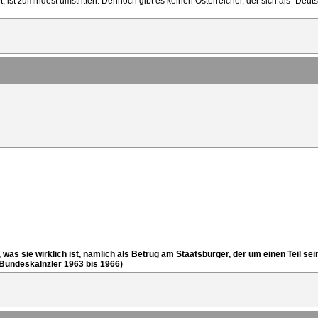
t, ist zumindest umstritten. Dennoch gibt es keinen Österreicher, der sich als "De
n, was sie wirklich ist, nämlich als Betrug am Staatsbürger, der um einen Teil
 Bundeskalnzler 1963 bis 1966)