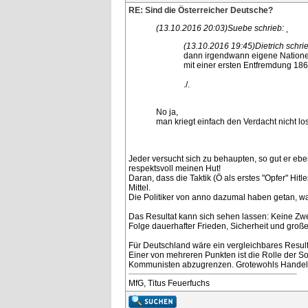
RE: Sind die Österreicher Deutsche?
(13.10.2016 20:03)
Suebe schrieb:
(13.10.2016 19:45)
Dietrich schri
dann irgendwann eigene Nationen
mit einer ersten Entfremdung 1
./.
No ja,
man kriegt einfach den Verdacht nicht lo
Jeder versucht sich zu behaupten, so gut er ebe
respektsvoll meinen Hut!
Daran, dass die Taktik (Ö als erstes "Opfer" Hitl
Mittel.
Die Politiker von anno dazumal haben getan, wa
Das Resultat kann sich sehen lassen: Keine Zwei
Folge dauerhafter Frieden, Sicherheit und groß
Für Deutschland wäre ein vergleichbares Result
Einer von mehreren Punkten ist die Rolle der So
Kommunisten abzugrenzen. Grotewohls Handeln is
MfG, Titus Feuerfuchs