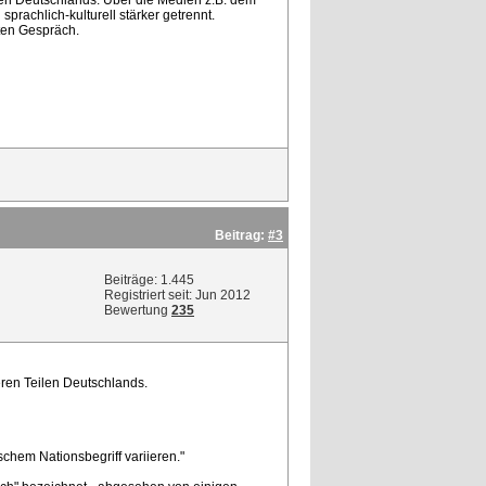
eilen Deutschlands. Über die Medien z.B. dem
prachlich-kulturell stärker getrennt.
ten Gespräch.
Beitrag:
#3
Beiträge: 1.445
Registriert seit: Jun 2012
Bewertung
235
deren Teilen Deutschlands.
chem Nationsbegriff variieren."