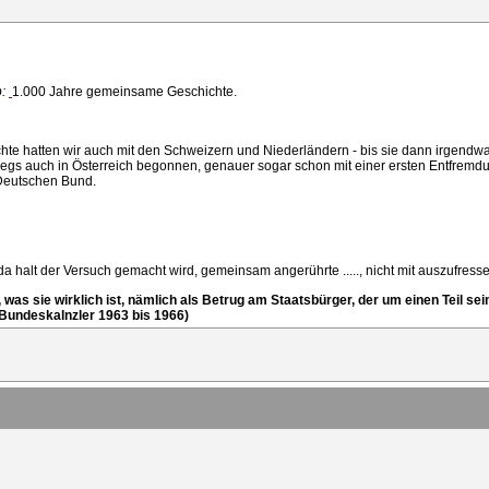
b:
1.000 Jahre gemeinsame Geschichte.
te hatten wir auch mit den Schweizern und Niederländern - bis sie dann irgendwa
riegs auch in Österreich begonnen, genauer sogar schon mit einer ersten Entfrem
Deutschen Bund.
 da halt der Versuch gemacht wird, gemeinsam angerührte ....., nicht mit auszufres
n, was sie wirklich ist, nämlich als Betrug am Staatsbürger, der um einen Teil
 Bundeskalnzler 1963 bis 1966)