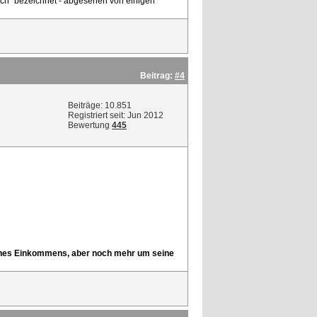
utsch" bezeichnet - abgesehen von einigen
Beitrag:
#4
Beiträge: 10.851
Registriert seit: Jun 2012
Bewertung
445
 seines Einkommens, aber noch mehr um seine