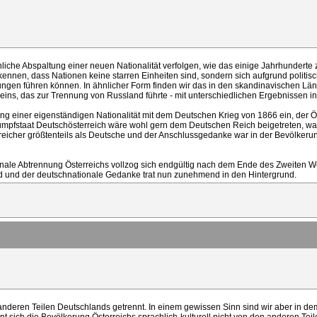
ähliche Abspaltung einer neuen Nationalität verfolgen, wie das einige Jahrhundert
nen, dass Nationen keine starren Einheiten sind, sondern sich aufgrund politische
ungen führen können. In ähnlicher Form finden wir das in den skandinavischen Länd
ins, das zur Trennung von Russland führte - mit unterschiedlichen Ergebnissen i
erung einer eigenständigen Nationalität mit dem Deutschen Krieg von 1866 ein, de
umpfstaat Deutschösterreich wäre wohl gern dem Deutschen Reich beigetreten, wa
reicher größtenteils als Deutsche und der Anschlussgedanke war in der Bevölkeru
ale Abtrennung Österreichs vollzog sich endgültig nach dem Ende des Zweiten Weltk
nd und der deutschnationale Gedanke trat nun zunehmend in den Hintergrund.
 anderen Teilen Deutschlands getrennt. In einem gewissen Sinn sind wir aber in de