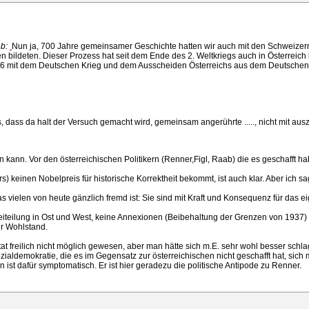
eb:
Nun ja, 700 Jahre gemeinsamer Geschichte hatten wir auch mit den Schweizern
 bildeten. Dieser Prozess hat seit dem Ende des 2. Weltkriegs auch in Österreic
866 mit dem Deutschen Krieg und dem Ausscheiden Österreichs aus dem Deutschen
s, dass da halt der Versuch gemacht wird, gemeinsam angerührte ....., nicht mit au
n kann. Vor den österreichischen Politikern (Renner,Figl, Raab) die es geschafft h
ers) keinen Nobelpreis für historische Korrektheit bekommt, ist auch klar. Aber ich 
s vielen von heute gänzlich fremd ist: Sie sind mit Kraft und Konsequenz für das 
teilung in Ost und West, keine Annexionen (Beibehaltung der Grenzen von 1937) , v
er Wohlstand.
at freilich nicht möglich gewesen, aber man hätte sich m.E. sehr wohl besser schl
zialdemokratie, die es im Gegensatz zur österreichischen nicht geschafft hat, sich
t dafür symptomatisch. Er ist hier geradezu die politische Antipode zu Renner.