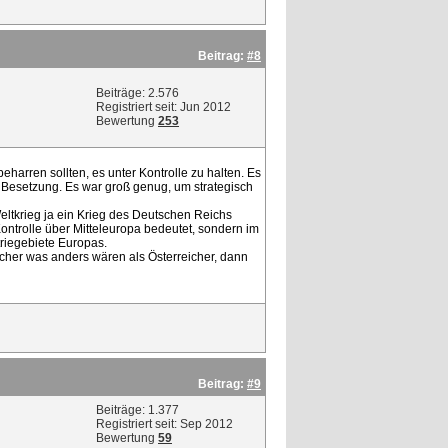
Beitrag:
#8
Beiträge: 2.576
Registriert seit: Jun 2012
Bewertung
253
eharren sollten, es unter Kontrolle zu halten. Es
e Besetzung. Es war groß genug, um strategisch
eltkrieg ja ein Krieg des Deutschen Reichs
ontrolle über Mitteleuropa bedeutet, sondern im
riegebiete Europas.
icher was anders wären als Österreicher, dann
Beitrag:
#9
Beiträge: 1.377
Registriert seit: Sep 2012
Bewertung
59