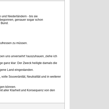
 und Niederländern - bis sie
h begonnen, genauer sogar schon
 Bund.
szufressen zu müssen.
aben uns unversehrt 'rauszuhauen, ziehe ich
sage ganz klar: Der Zweck heiligte damals die
eigene Land eingestanden.
olle Souveränität, Neutralität und in weiterer
agen können.
 mit aller Klarheit und Konsequenz von den