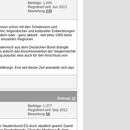
Beiträge: 1.445
Registriert seit: Jun 2012
Bewertung
235
e zuvor schon mit den Schweizern und
r, linguistischer und kultureller Entwicklungen
ern oder - ganz aktuell - seit etwa 1900 beim
n einzelnen Regionen
r Österreich aus dem Deutschen Bund drängte.
s jedoch das Anschlussverbot der Siegermächte
ng populär, was auch für den Anschluss von
riegs. Erst seit dieser Zeit wandelte sich das
Beitrag:
#2
Beiträge: 1.377
Registriert seit: Sep 2012
Bewertung
59
m Staatenbund EG doch staatlich geeint. Damit