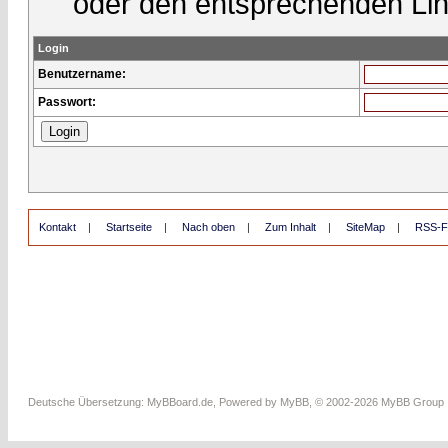
oder den entsprechenden Lin
Login
Benutzername:
Passwort:
Kontakt
|
Startseite
|
Nach oben
|
Zum Inhalt
|
SiteMap
|
RSS-F
Deutsche Übersetzung:
MyBBoard.de
, Powered by
MyBB
, © 2002-2026
MyBB Group