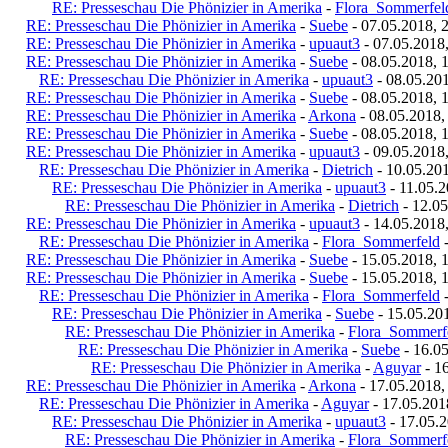
RE: Presseschau Die Phönizier in Amerika
-
Flora_Sommerfel
RE: Presseschau Die Phönizier in Amerika
-
Suebe
- 07.05.2018, 
RE: Presseschau Die Phönizier in Amerika
-
upuaut3
- 07.05.2018
RE: Presseschau Die Phönizier in Amerika
-
Suebe
- 08.05.2018, 
RE: Presseschau Die Phönizier in Amerika
-
upuaut3
- 08.05.201
RE: Presseschau Die Phönizier in Amerika
-
Suebe
- 08.05.2018, 
RE: Presseschau Die Phönizier in Amerika
-
Arkona
- 08.05.2018,
RE: Presseschau Die Phönizier in Amerika
-
Suebe
- 08.05.2018, 
RE: Presseschau Die Phönizier in Amerika
-
upuaut3
- 09.05.2018
RE: Presseschau Die Phönizier in Amerika
-
Dietrich
- 10.05.201
RE: Presseschau Die Phönizier in Amerika
-
upuaut3
- 11.05.2
RE: Presseschau Die Phönizier in Amerika
-
Dietrich
- 12.05
RE: Presseschau Die Phönizier in Amerika
-
upuaut3
- 14.05.2018
RE: Presseschau Die Phönizier in Amerika
-
Flora_Sommerfeld
-
RE: Presseschau Die Phönizier in Amerika
-
Suebe
- 15.05.2018, 
RE: Presseschau Die Phönizier in Amerika
-
Suebe
- 15.05.2018, 
RE: Presseschau Die Phönizier in Amerika
-
Flora_Sommerfeld
-
RE: Presseschau Die Phönizier in Amerika
-
Suebe
- 15.05.20
RE: Presseschau Die Phönizier in Amerika
-
Flora_Sommerf
RE: Presseschau Die Phönizier in Amerika
-
Suebe
- 16.05
RE: Presseschau Die Phönizier in Amerika
-
Aguyar
- 1
RE: Presseschau Die Phönizier in Amerika
-
Arkona
- 17.05.2018,
RE: Presseschau Die Phönizier in Amerika
-
Aguyar
- 17.05.201
RE: Presseschau Die Phönizier in Amerika
-
upuaut3
- 17.05.2
RE: Presseschau Die Phönizier in Amerika
-
Flora_Sommerf