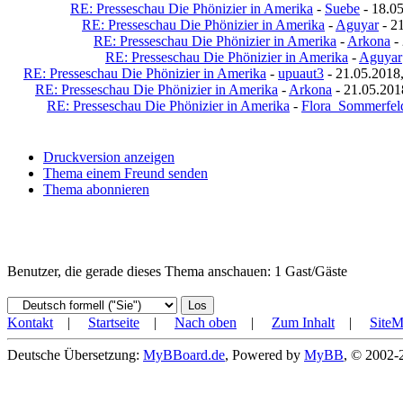
RE: Presseschau Die Phönizier in Amerika
-
Suebe
- 18.05
RE: Presseschau Die Phönizier in Amerika
-
Aguyar
- 21
RE: Presseschau Die Phönizier in Amerika
-
Arkona
- 
RE: Presseschau Die Phönizier in Amerika
-
Aguyar
RE: Presseschau Die Phönizier in Amerika
-
upuaut3
- 21.05.2018
RE: Presseschau Die Phönizier in Amerika
-
Arkona
- 21.05.201
RE: Presseschau Die Phönizier in Amerika
-
Flora_Sommerfel
Druckversion anzeigen
Thema einem Freund senden
Thema abonnieren
Benutzer, die gerade dieses Thema anschauen: 1 Gast/Gäste
Kontakt
|
Startseite
|
Nach oben
|
Zum Inhalt
|
Site
Deutsche Übersetzung:
MyBBoard.de
, Powered by
MyBB
, © 2002