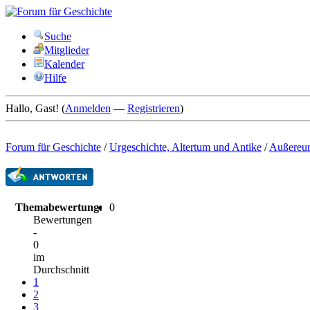
Suche
Mitglieder
Kalender
Hilfe
Hallo, Gast! (
Anmelden
—
Registrieren
)
Forum für Geschichte
/
Urgeschichte, Altertum und Antike
/
Außereur
Themabewertung:
0
Bewertungen
-
0
im
Durchschnitt
1
2
3