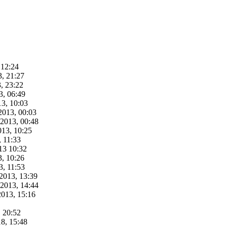
 12:24
3, 21:27
, 23:22
3, 06:49
13, 10:03
2013, 00:03
.2013, 00:48
013, 10:25
, 11:33
13 10:32
3, 10:26
3, 11:53
2013, 13:39
.2013, 14:44
2013, 15:16
, 20:52
8, 15:48