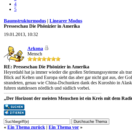
4
5
Baumstrukturmodus
|
Linearer Modus
Presseschau Die Phönizier in Amerika
19.01.2013, 10:32
Arkona
Mensch
RE: Presseschau Die Phönizier in Amerika
Heyerdahl hat ja immer wieder die großen Strömungssysteme als tra
Blick auf Kelten und Europa sieht das aber gar nicht gut aus, der Go
strandeten, genau wie China-Dschunken dank des Kuroshio in Alaska
fuhren stattdessen nördlich und südlich vorbei.
„Der Horizont der meisten Menschen ist ein Kreis mit dem Radiu
«
Ein Thema zurück
|
Ein Thema vor
»