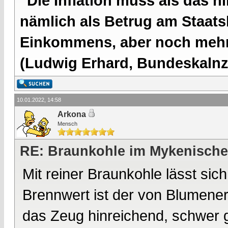
"Die Inflation muss als das hi
nämlich als Betrug am Staatsb
Einkommens, aber noch mehr 
(Ludwig Erhard, Bundeskalnzl
10.01.2022, 14:58
Arkona
Mensch
RE: Braunkohle im Mykenische
Mit reiner Braunkohle lässt sic
Brennwert ist der von Blumene
das Zeug hinreichend, schwer