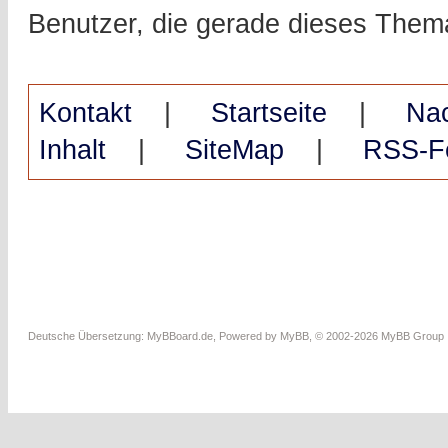
Benutzer, die gerade dieses The
Kontakt
|
Startseite
|
Na
Inhalt
|
SiteMap
|
RSS-F
Deutsche Übersetzung:
MyBBoard.de
, Powered by
MyBB
, © 2002-2026
MyBB Group