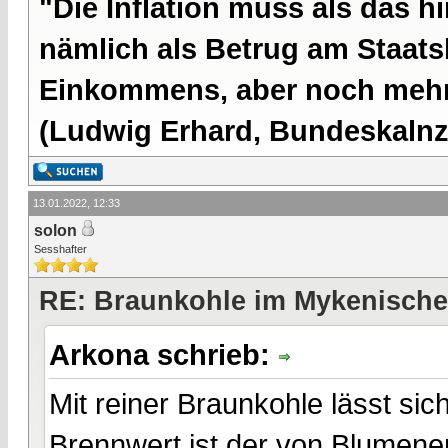
"Die Inflation muss als das hi
nämlich als Betrug am Staatsb
Einkommens, aber noch mehr 
(Ludwig Erhard, Bundeskalnzl
13.01.2022, 12:33
solon
Sesshafter
RE: Braunkohle im Mykenische
Arkona schrieb:
Mit reiner Braunkohle lässt si
Brennwert ist der von Blumen