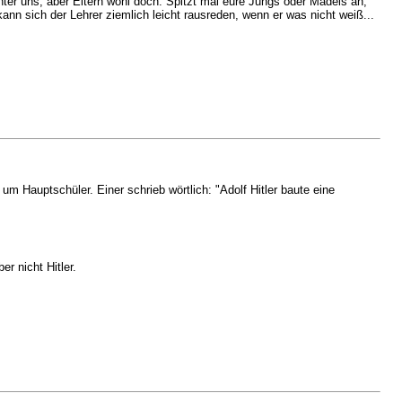
er uns, aber Eltern wohl doch. Spitzt mal eure Jungs oder Mädels an,
ann sich der Lehrer ziemlich leicht rausreden, wenn er was nicht weiß...
um Hauptschüler. Einer schrieb wörtlich: "Adolf Hitler baute eine
r nicht Hitler.