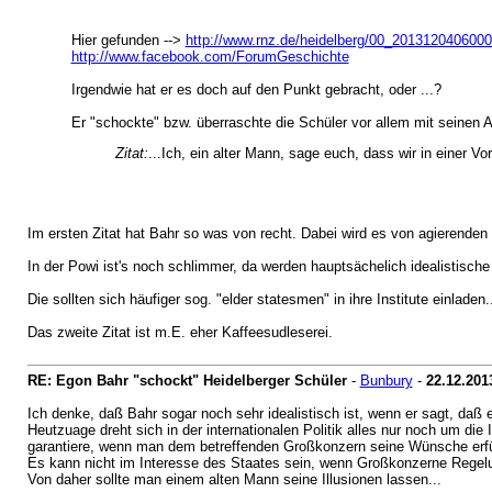
Hier gefunden -->
http://www.rnz.de/heidelberg/00_20131204060
http://www.facebook.com/ForumGeschichte
Irgendwie hat er es doch auf den Punkt gebracht, oder ...?
Er "schockte" bzw. überraschte die Schüler vor allem mit seinen
Zitat:
...Ich, ein alter Mann, sage euch, dass wir in einer Vor
Im ersten Zitat hat Bahr so was von recht. Dabei wird es von agierenden 
In der Powi ist's noch schlimmer, da werden hauptsächelich idealistisch
Die sollten sich häufiger sog. "elder statesmen" in ihre Institute einladen..
Das zweite Zitat ist m.E. eher Kaffeesudleserei.
RE: Egon Bahr "schockt" Heidelberger Schüler
-
Bunbury
-
22.12.201
Ich denke, daß Bahr sogar noch sehr idealistisch ist, wenn er sagt, daß 
Heutzuage dreht sich in der internationalen Politik alles nur noch um 
garantiere, wenn man dem betreffenden Großkonzern seine Wünsche erfüll
Es kann nicht im Interesse des Staates sein, wenn Großkonzerne Regelun
Von daher sollte man einem alten Mann seine Illusionen lassen...