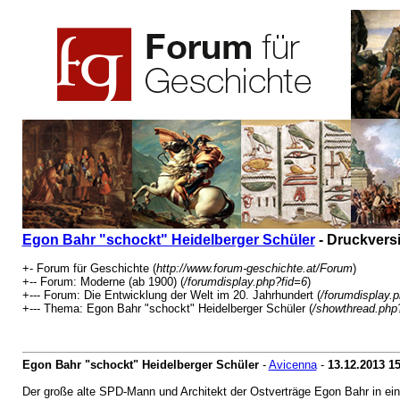
Egon Bahr "schockt" Heidelberger Schüler
- Druckvers
+- Forum für Geschichte (
http://www.forum-geschichte.at/Forum
)
+-- Forum: Moderne (ab 1900) (
/forumdisplay.php?fid=6
)
+--- Forum: Die Entwicklung der Welt im 20. Jahrhundert (
/forumdisplay.
+--- Thema: Egon Bahr "schockt" Heidelberger Schüler (
/showthread.php
Egon Bahr "schockt" Heidelberger Schüler
-
Avicenna
-
13.12.2013
15
Der große alte SPD-Mann und Architekt der Ostverträge Egon Bahr in eine