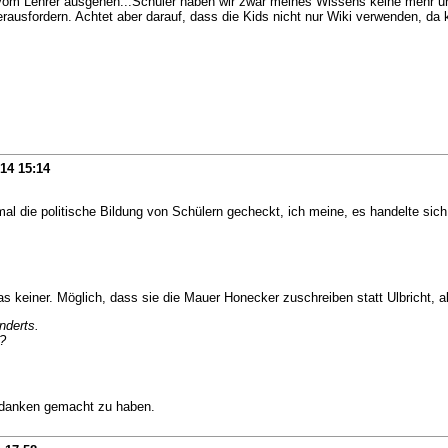
vom Lehrer ausgehen...Schüler haben wir zwar meines Wissens keine mehr unt
erausfordern. Achtet aber darauf, dass die Kids nicht nur Wiki verwenden, da k
014
15:14
al die politische Bildung von Schülern gecheckt, ich meine, es handelte sich 
 keiner. Möglich, dass sie die Mauer Honecker zuschreiben statt Ulbricht, abe
nderts.
?
Gedanken gemacht zu haben.