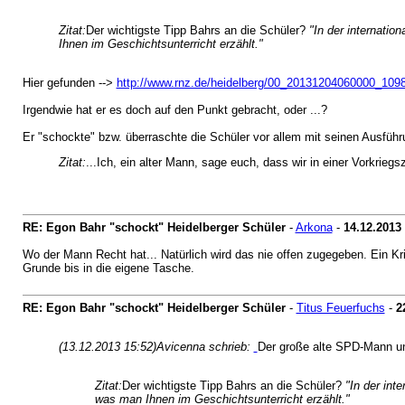
Zitat:
Der wichtigste Tipp Bahrs an die Schüler?
"In der internati
Ihnen im Geschichtsunterricht erzählt."
Hier gefunden -->
http://www.rnz.de/heidelberg/00_20131204060000_10
Irgendwie hat er es doch auf den Punkt gebracht, oder ...?
Er "schockte" bzw. überraschte die Schüler vor allem mit seinen Ausfüh
Zitat:
...Ich, ein alter Mann, sage euch, dass wir in einer Vorkriegsz
RE: Egon Bahr "schockt" Heidelberger Schüler
-
Arkona
-
14.12.2013
Wo der Mann Recht hat... Natürlich wird das nie offen zugegeben. Ein Kri
Grunde bis in die eigene Tasche.
RE: Egon Bahr "schockt" Heidelberger Schüler
-
Titus Feuerfuchs
-
2
(13.12.2013 15:52)
Avicenna schrieb:
Der große alte SPD-Mann und
Zitat:
Der wichtigste Tipp Bahrs an die Schüler?
"In der int
was man Ihnen im Geschichtsunterricht erzählt."