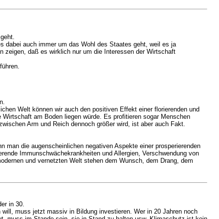
 geht.
 es dabei auch immer um das Wohl des Staates geht, weil es ja
zeigen, daß es wirklich nur um die Interessen der Wirtschaft
führen.
n.
lichen Welt können wir auch den positiven Effekt einer florierenden und
e Wirtschaft am Boden liegen würde. Es profitieren sogar Menschen
 zwischen Arm und Reich dennoch größer wird, ist aber auch Fakt.
ann man die augenscheinlichen negativen Aspekte einer prosperierenden
ltierende Immunschwächekrankheiten und Allergien, Verschwendung von
r modernen und vernetzten Welt stehen dem Wunsch, dem Drang, dem
er in 30.
will, muss jetzt massiv in Bildung investieren. Wer in 20 Jahren noch
t, muss im Stande sein, sie in Stand zu halten usw. Klimaschutz ist kein