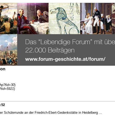
ion
php?fid=30
)
?tid=5921
)
:52
r Schülerrunde an der Friedrich-Ebert-Gedenkstätte in Heidelberg ...