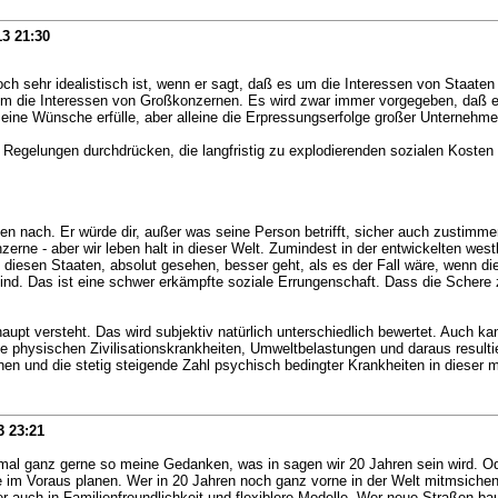
13
21:30
ch sehr idealistisch ist, wenn er sagt, daß es um die Interessen von Staaten
ch um die Interessen von Großkonzernen. Es wird zwar immer vorgegeben, daß
ne Wünsche erfülle, aber alleine die Erpressungserfolge großer Unternehmen 
Regelungen durchdrücken, die langfristig zu explodierenden sozialen Kosten 
nen nach. Er würde dir, außer was seine Person betrifft, sicher auch zustimme
zerne - aber wir leben halt in dieser Welt. Zumindest in der entwickelten west
iesen Staaten, absolut gesehen, besser geht, als es der Fall wäre, wenn di
 sind. Das ist eine schwer erkämpfte soziale Errungenschaft. Dass die Schere
upt versteht. Das wird subjektiv natürlich unterschiedlich bewertet. Auch k
ie physischen Zivilisationskrankheiten, Umweltbelastungen und daraus resu
en und die stetig steigende Zahl psychisch bedingter Krankheiten in diese
3
23:21
mal ganz gerne so meine Gedanken, was in sagen wir 20 Jahren sein wird. Od
e im Voraus planen. Wer in 20 Jahren noch ganz vorne in der Welt mitmsichen 
r auch in Familienfreundlichkeit und flexiblere Modelle. Wer neue Straßen bau