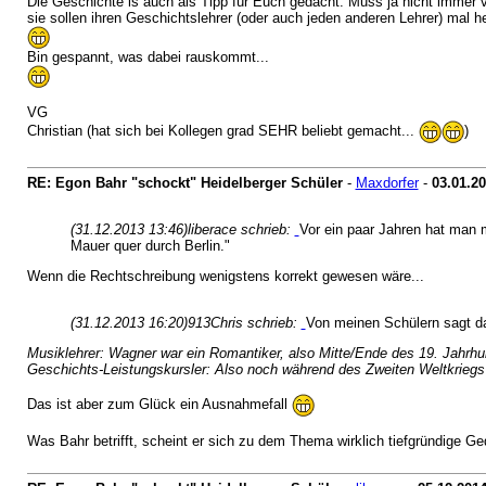
Die Geschichte is auch als Tipp für Euch gedacht. Muss ja nicht immer 
sie sollen ihren Geschichtslehrer (oder auch jeden anderen Lehrer) mal h
Bin gespannt, was dabei rauskommt...
VG
Christian (hat sich bei Kollegen grad SEHR beliebt gemacht...
)
RE: Egon Bahr "schockt" Heidelberger Schüler
-
Maxdorfer
-
03.01.2
(31.12.2013 13:46)
liberace schrieb:
Vor ein paar Jahren hat man m
Mauer quer durch Berlin."
Wenn die Rechtschreibung wenigstens korrekt gewesen wäre...
(31.12.2013 16:20)
913Chris schrieb:
Von meinen Schülern sagt das
Musiklehrer: Wagner war ein Romantiker, also Mitte/Ende des 19. Jahrhu
Geschichts-Leistungskursler: Also noch während des Zweiten Weltkriegs
Das ist aber zum Glück ein Ausnahmefall
Was Bahr betrifft, scheint er sich zu dem Thema wirklich tiefgründige 