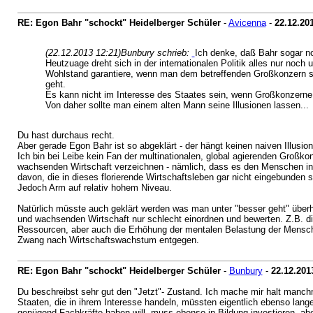
RE: Egon Bahr "schockt" Heidelberger Schüler
-
Avicenna
-
22.12.20
(22.12.2013 12:21)
Bunbury schrieb:
Ich denke, daß Bahr sogar no
Heutzuage dreht sich in der internationalen Politik alles nur no
Wohlstand garantiere, wenn man dem betreffenden Großkonzern sei
geht.
Es kann nicht im Interesse des Staates sein, wenn Großkonzerne 
Von daher sollte man einem alten Mann seine Illusionen lassen...
Du hast durchaus recht.
Aber gerade Egon Bahr ist so abgeklärt - der hängt keinen naiven Illusio
Ich bin bei Leibe kein Fan der multinationalen, global agierenden Großkon
wachsenden Wirtschaft verzeichnen - nämlich, dass es den Menschen in d
davon, die in dieses florierende Wirtschaftsleben gar nicht eingebunden
Jedoch Arm auf relativ hohem Niveau.
Natürlich müsste auch geklärt werden was man unter "besser geht" überha
und wachsenden Wirtschaft nur schlecht einordnen und bewerten. Z.B. d
Ressourcen, aber auch die Erhöhung der mentalen Belastung der Mensch
Zwang nach Wirtschaftswachstum entgegen.
RE: Egon Bahr "schockt" Heidelberger Schüler
-
Bunbury
-
22.12.201
Du beschreibst sehr gut den "Jetzt"- Zustand. Ich mache mir halt manch
Staaten, die in ihrem Interesse handeln, müssten eigentlich ebenso lang
genügend Fachkräfte haben will, muss ebenso in Bildung investieren, abe