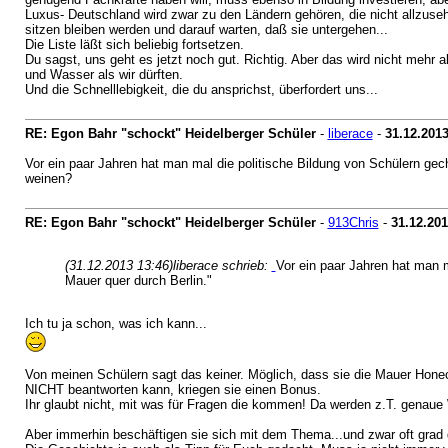
Luxus- Deutschland wird zwar zu den Ländern gehören, die nicht allzuseh
sitzen bleiben werden und darauf warten, daß sie untergehen...
Die Liste läßt sich beliebig fortsetzen.
Du sagst, uns geht es jetzt noch gut. Richtig. Aber das wird nicht mehr a
und Wasser als wir dürften.
Und die Schnelllebigkeit, die du ansprichst, überfordert uns...
RE: Egon Bahr "schockt" Heidelberger Schüler
-
liberace
-
31.12.201
Vor ein paar Jahren hat man mal die politische Bildung von Schülern gech
weinen?
RE: Egon Bahr "schockt" Heidelberger Schüler
-
913Chris
-
31.12.20
(31.12.2013 13:46)
liberace schrieb:
Vor ein paar Jahren hat man m
Mauer quer durch Berlin."
Ich tu ja schon, was ich kann...
Von meinen Schülern sagt das keiner. Möglich, dass sie die Mauer Honeck
NICHT beantworten kann, kriegen sie einen Bonus.
Ihr glaubt nicht, mit was für Fragen die kommen! Da werden z.T. genaue
Aber immerhin beschäftigen sie sich mit dem Thema...und zwar oft grad die