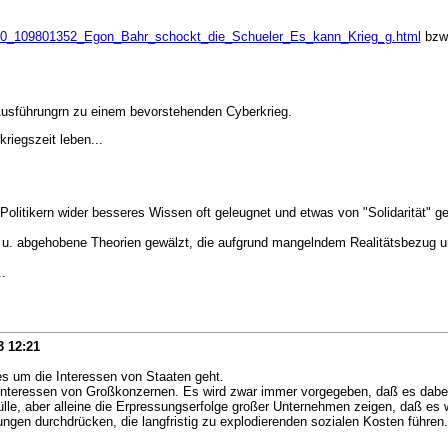
000_109801352_Egon_Bahr_schockt_die_Schueler_Es_kann_Krieg_g.html
bzw.
 Ausführungrn zu einem bevorstehenden Cyberkrieg.
kriegszeit leben...
Politikern wider besseres Wissen oft geleugnet und etwas von "Solidarität" ge
e u. abgehobene Theorien gewälzt, die aufgrund mangelndem Realitätsbezug und
.
3
12:21
es um die Interessen von Staaten geht.
die Interessen von Großkonzernen. Es wird zwar immer vorgegeben, daß es dab
e, aber alleine die Erpressungserfolge großer Unternehmen zeigen, daß es wir
gen durchdrücken, die langfristig zu explodierenden sozialen Kosten führen.