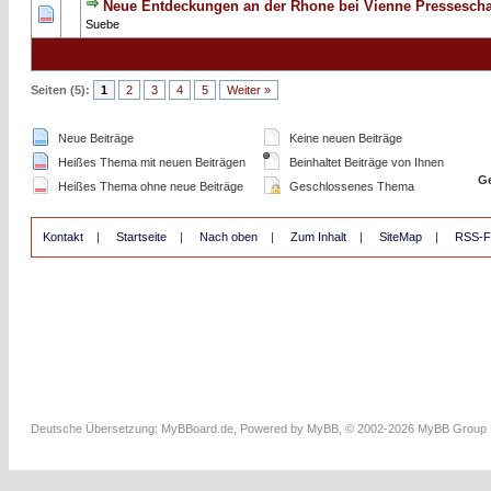
Neue Entdeckungen an der Rhone bei Vienne Pressesch
0 Bewertung(en) - 0 von 5 durchschnittlich
1
2
3
4
5
Suebe
Seiten (5):
1
2
3
4
5
Weiter »
Neue Beiträge
Keine neuen Beiträge
Heißes Thema mit neuen Beiträgen
Beinhaltet Beiträge von Ihnen
Ge
Heißes Thema ohne neue Beiträge
Geschlossenes Thema
Kontakt
|
Startseite
|
Nach oben
|
Zum Inhalt
|
SiteMap
|
RSS-F
Deutsche Übersetzung:
MyBBoard.de
, Powered by
MyBB
, © 2002-2026
MyBB Group