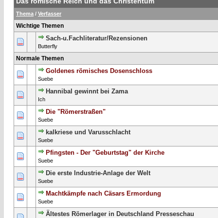
Das römische Reich und das Christentum
Thema
/
Verfasser
Wichtige Themen
Sach-u.Fachliteratur/Rezensionen
1 Bewertung(en) - 5 von 5 durchschnittlich
1
2
3
4
5
Butterfly
Normale Themen
Goldenes römisches Dosenschloss
0 Bewertung(en) - 0 von 5 durchschnittlich
1
2
3
4
5
Suebe
Hannibal gewinnt bei Zama
0 Bewertung(en) - 0 von 5 durchschnittlich
1
2
3
4
5
Ich
Die "Römerstraßen"
0 Bewertung(en) - 0 von 5 durchschnittlich
1
2
3
4
5
Suebe
kalkriese und Varusschlacht
0 Bewertung(en) - 0 von 5 durchschnittlich
1
2
3
4
5
Suebe
Pfingsten - Der "Geburtstag" der Kirche
0 Bewertung(en) - 0 von 5 durchschnittlich
1
2
3
4
5
Suebe
Die erste Industrie-Anlage der Welt
0 Bewertung(en) - 0 von 5 durchschnittlich
1
2
3
4
5
Suebe
Machtkämpfe nach Cäsars Ermordung
0 Bewertung(en) - 0 von 5 durchschnittlich
1
2
3
4
5
Suebe
Ältestes Römerlager in Deutschland Presseschau
0 Bewertung(en) - 0 von 5 durchschnittlich
1
2
3
4
5