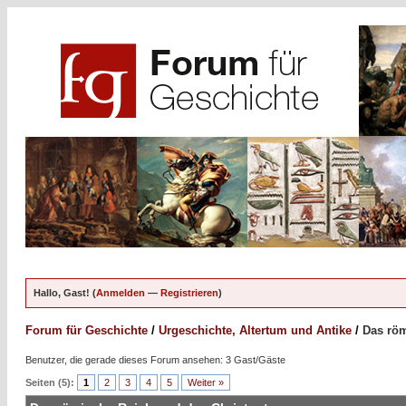
Hallo, Gast! (
Anmelden
—
Registrieren
)
Forum für Geschichte
/
Urgeschichte, Altertum und Antike
/
Das röm
Benutzer, die gerade dieses Forum ansehen: 3 Gast/Gäste
Seiten (5):
1
2
3
4
5
Weiter »