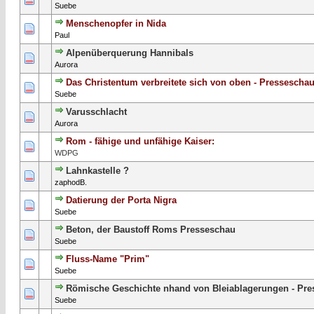
Suebe
Menschenopfer in Nida
0 Bewertung(en) - 0 von 5 durchschnittlich
1
2
3
4
5
Paul
Alpenüberquerung Hannibals
0 Bewertung(en) - 0 von 5 durchschnittlich
1
2
3
4
5
Aurora
Das Christentum verbreitete sich von oben - Pressescha
0 Bewertung(en) - 0 von 5 durchschnittlich
1
2
3
4
5
Suebe
Varusschlacht
0 Bewertung(en) - 0 von 5 durchschnittlich
1
2
3
4
5
Aurora
Rom - fähige und unfähige Kaiser:
1 Bewertung(en) - 5 von 5 durchschnittlich
1
2
3
4
5
WDPG
Lahnkastelle ?
0 Bewertung(en) - 0 von 5 durchschnittlich
1
2
3
4
5
zaphodB.
Datierung der Porta Nigra
0 Bewertung(en) - 0 von 5 durchschnittlich
1
2
3
4
5
Suebe
Beton, der Baustoff Roms Presseschau
0 Bewertung(en) - 0 von 5 durchschnittlich
1
2
3
4
5
Suebe
Fluss-Name "Prim"
0 Bewertung(en) - 0 von 5 durchschnittlich
1
2
3
4
5
Suebe
Römische Geschichte nhand von Bleiablagerungen - Pr
0 Bewertung(en) - 0 von 5 durchschnittlich
1
2
3
4
5
Suebe