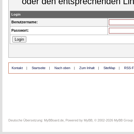
oder den entsprechenden Lin
Login
Benutzername:
Passwort:
Kontakt
|
Startseite
|
Nach oben
|
Zum Inhalt
|
SiteMap
|
RSS-F
Deutsche Übersetzung:
MyBBoard.de
, Powered by
MyBB
, © 2002-2026
MyBB Group