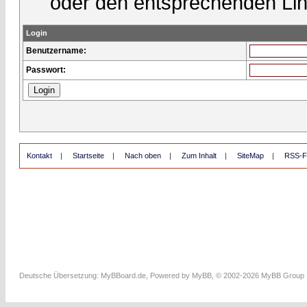
oder den entsprechenden Lin
Login
Benutzername:
Passwort:
Kontakt
|
Startseite
|
Nach oben
|
Zum Inhalt
|
SiteMap
|
RSS-F
Deutsche Übersetzung:
MyBBoard.de
, Powered by
MyBB
, © 2002-2026
MyBB Group