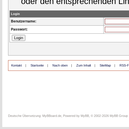
oder den entsprechenden Lin
Login
Benutzername:
Passwort:
Kontakt
|
Startseite
|
Nach oben
|
Zum Inhalt
|
SiteMap
|
RSS-F
Deutsche Übersetzung:
MyBBoard.de
, Powered by
MyBB
, © 2002-2026
MyBB Group