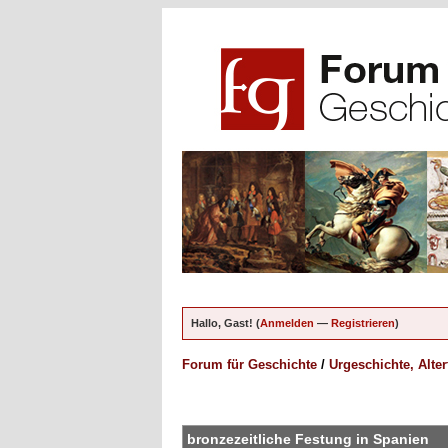
Hallo, Gast! (
Anmelden
—
Registrieren
)
Forum für Geschichte
/
Urgeschichte, Alte
en - 0 im Durchschnitt
bronzezeitliche Festung in Spanien