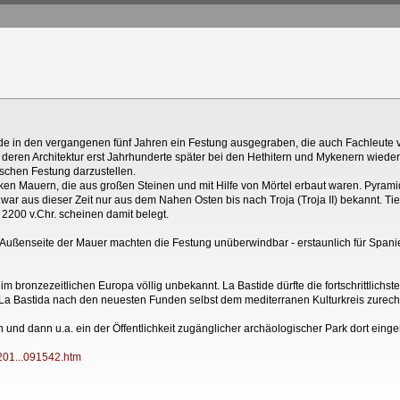
e in den vergangenen fünf Jahren ein Festung ausgegraben, die auch Fachleute ver
eren Architektur erst Jahrhunderte später bei den Hethitern und Mykenern wieder
ischen Festung darzustellen.
cken Mauern, die aus großen Steinen und mit Hilfe von Mörtel erbaut waren. Pyram
war aus dieser Zeit nur aus dem Nahen Osten bis nach Troja (Troja II) bekannt. T
 2200 v.Chr. scheinen damit belegt.
ußenseite der Mauer machten die Festung unüberwindbar - erstaunlich für Spanie
 im bronzezeitlichen Europa völlig unbekannt. La Bastide dürfte die fortschrittli
a Bastida nach den neuesten Funden selbst dem mediterranen Kulturkreis zurechnen 
 und dann u.a. ein der Öffentlichkeit zugänglicher archäologischer Park dort einge
/201...091542.htm