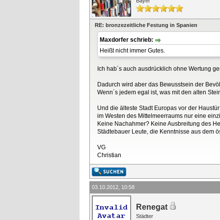
Bayer
RE: bronzezeitliche Festung in Spanien
Maxdorfer schrieb:
Heißt nicht immer Gutes.
Ich hab´s auch ausdrücklich ohne Wertung ges
Dadurch wird aber das Bewusstsein der Bevöl
Wenn´s jedem egal ist, was mit den alten Ste
Und die älteste Stadt Europas vor der Haustü
im Westen des Mittelmeerraums nur eine einzige 
Keine Nachahmer? Keine Ausbreitung des Herr
Städtebauer Leute, die Kenntnisse aus dem 
VG
Christian
03.10.2012, 10:58
Renegat
Städter