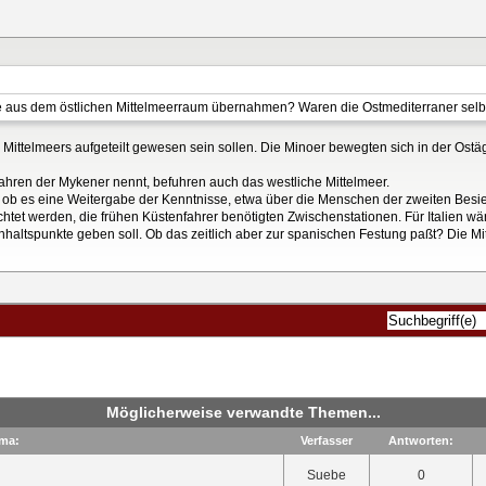
se aus dem östlichen Mittelmeerraum übernahmen? Waren die Ostmediterraner sel
s Mittelmeers aufgeteilt gewesen sein sollen. Die Minoer bewegten sich in der Ost
ahren der Mykener nennt, befuhren auch das westliche Mittelmeer.
 ob es eine Weitergabe der Kenntnisse, etwa über die Menschen der zweiten Besied
achtet werden, die frühen Küstenfahrer benötigten Zwischenstationen. Für Italien wä
Anhaltspunkte geben soll. Ob das zeitlich aber zur spanischen Festung paßt? Die M
Möglicherweise verwandte Themen...
ma:
Verfasser
Antworten:
Suebe
0