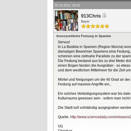
02.10.2012, 20:02
913Chris
Bayer
bronzezeitliche Festung in Spanien
Servus!
In La Bastida in Spanien (Region Murcia) wurd
damaligen Bewohner Spaniens eine Festung, d
scheinen eine zeitnahe Parallele zu der span
Die Festung bestand aus bis zu drei Meter di
einen Bogen fanden die Ausgräber - so etwas 
und dem westlichen Mittelmeer für die Zeit um
Mörtel und Neigungen um die 40 Grad an der A
Festung auf massive Angriffe ein...
Ein solches Verteidigungssystem war bis dato
Kulturraums gewesen sein - sofern man nicht L
Die Stadt soll vollständig ausgegraben werden
Quelle:
http://www.sciencedaily.com/releases
VG