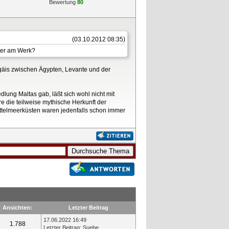
Bewertung
80
(03.10.2012 08:35)
ber am Werk?
ägäis zwischen Ägypten, Levante und der
lung Maltas gab, läßt sich wohl nicht mit
re die teilweise mythische Herkunft der
ittelmeerküsten waren jedenfalls schon immer
Ansichten:
Letzter Beitrag
17.06.2022 16:49
1.788
Letzter Beitrag
:
Suebe