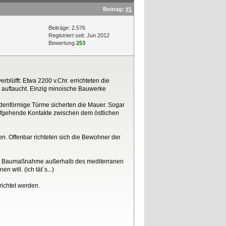
Beitrag:
#1
Beiträge: 2.576
Registriert seit: Jun 2012
Bewertung
253
blüfft: Etwa 2200 v.Chr. errichteten die
 auftaucht. Einzig minoische Bauwerke
idenförmige Türme sicherten die Mauer. Sogar
iefgehende Kontakte zwischen dem östlichen
n. Offenbar richteten sich die Bewohner der
chste Baumaßnahme außerhalb des mediterranen
will. (ich tät´s...)
richtet werden.