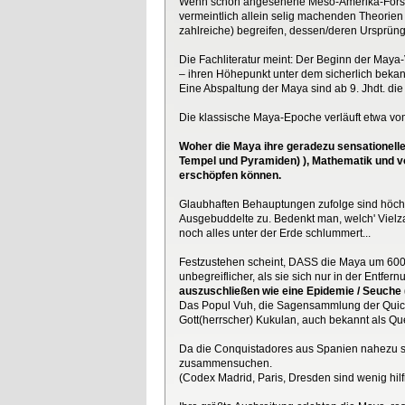
Wenn schon angesehene Meso-Amerika-Forscher
vermeintlich allein selig machenden Theorien b
zahlreiche) begreifen, dessen/deren Ursprüng
Die Fachliteratur meint: Der Beginn der Maya-
– ihren Höhepunkt unter dem sicherlich beka
Eine Abspaltung der Maya sind ab 9. Jhdt. die
Die klassische Maya-Epoche verläuft etwa vom 2
Woher die Maya ihre geradezu sensationellen
Tempel und Pyramiden) ), Mathematik und vor
erschöpfen können.
Glaubhaften Behauptungen zufolge sind höchste
Ausgebuddelte zu. Bedenkt man, welch' Viel
noch alles unter der Erde schlummert...
Festzustehen scheint, DASS die Maya um 600 
unbegreiflicher, als sie sich nur in der Entf
auszuschließen wie eine Epidemie / Seuche (
Das Popul Vuh, die Sagensammlung der Quiche-
Gott(herrscher) Kukulan, auch bekannt als Qu
Da die Conquistadores aus Spanien nahezu s
zusammensuchen.
(Codex Madrid, Paris, Dresden sind wenig hilf