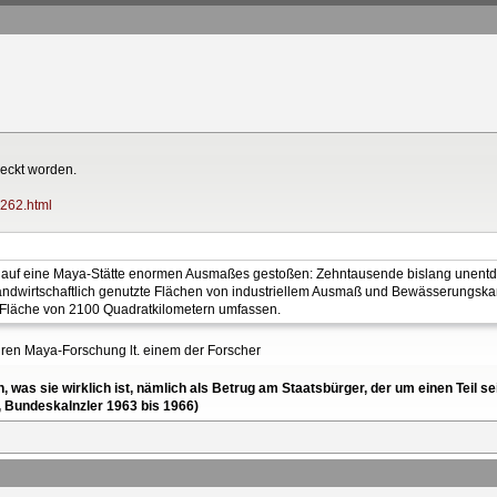
deckt worden.
1262.html
auf eine Maya-Stätte enormen Ausmaßes gestoßen: Zehntausende bislang unentde
ndwirtschaftlich genutzte Flächen von industriellem Ausmaß und Bewässerungska
r Fläche von 2100 Quadratkilometern umfassen.
hren Maya-Forschung lt. einem der Forscher
en, was sie wirklich ist, nämlich als Betrug am Staatsbürger, der um einen Tei
, Bundeskalnzler 1963 bis 1966)