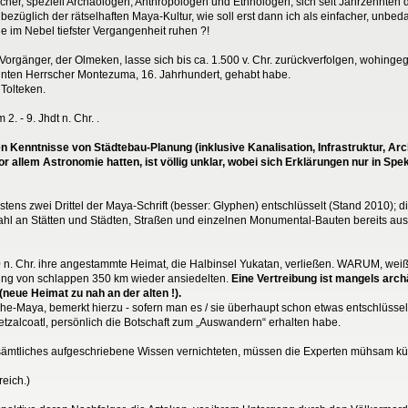
, speziell Archäologen, Anthropologen und Ethnologen, sich seit Jahrzehnten d
ezüglich der rätselhaften Maya-Kultur, wie soll erst dann ich als einfacher, unbedar
e im Nebel tiefster Vergangenheit ruhen ?!
Vorgänger, der Olmeken, lasse sich bis ca. 1.500 v. Chr. zurückverfolgen, wohing
nnten Herrscher Montezuma, 16. Jahrhundert, gehabt habe.
 Tolteken.
. - 9. Jhdt n. Chr. .
 Kenntnisse von Städtebau-Planung (inklusive Kanalisation, Infrastruktur, Arc
 allem Astronomie hatten, ist völlig unklar, wobei sich Erklärungen nur in Spek
ns zwei Drittel der Maya-Schrift (besser: Glyphen) entschlüsselt (Stand 2010); die
zahl an Stätten und Städten, Straßen und einzelnen Monumental-Bauten bereits 
n. Chr. ihre angestammte Heimat, die Halbinsel Yukatan, verließen. WARUM, wei
ernung von schlappen 350 km wieder ansiedelten.
Eine Vertreibung ist mangels ar
neue Heimat zu nah an der alten !).
Maya, bemerkt hierzu - sofern man es / sie überhaupt schon etwas entschlüsselt h
etzalcoatl, persönlich die Botschaft zum „Auswandern“ erhalten habe.
ämtliches aufgeschriebene Wissen vernichteten, müssen die Experten mühsam kü
reich.)