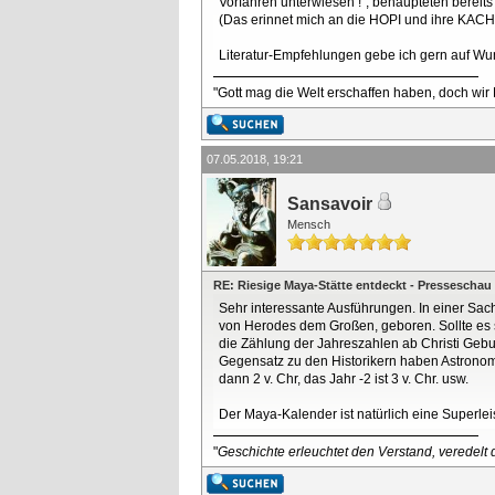
Vorfahren unterwiesen !“, behaupteten bereit
(Das erinnet mich an die HOPI und ihre KACHI
Literatur-Empfehlungen gebe ich gern auf Wuns
"Gott mag die Welt erschaffen haben, doch wir
07.05.2018, 19:21
Sansavoir
Mensch
RE: Riesige Maya-Stätte entdeckt - Presseschau
Sehr interessante Ausführungen. In einer Sach
von Herodes dem Großen, geboren. Sollte es st
die Zählung der Jahreszahlen ab Christi Geb
Gegensatz zu den Historikern haben Astronomen
dann 2 v. Chr, das Jahr -2 ist 3 v. Chr. usw.
Der Maya-Kalender ist natürlich eine Superle
"
Geschichte erleuchtet den Verstand, veredelt d