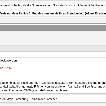
 abgewirtschaftet, als die Spanier kamen. Sie trafen nur noch kümmerliche Reste d
reis mit dem Radius 0. Und das nennen sie ihren Standpunkt.“ (Albert Einstein
tdeckt worden.
91262.html
 auf eine Maya-Stätte enormen Ausmaßes gestoßen: Zehntausende bislang unentd
andwirtschaftlich genutzte Flächen von industriellem Ausmaß und Bewässerungska
uf einer Fläche von 2100 Quadratkilometern umfassen.
ahren Maya-Forschung lt. einem der Forscher