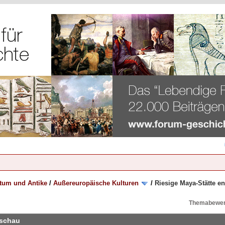
rtum und Antike
/
Außereuropäische Kulturen
/
Riesige Maya-Stätte e
Themabewer
eschau