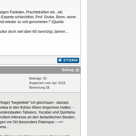
igen Palästen, Prachtstraßen etc., etc.
-Experte schlechthin, Prof. Grube, Bonn, seine
und wieder zu voll genommen !" (Quelle
ultur doch seit über 60 (sechzig) Jahren...
Beitrag:
#5
Beiträge: 82
Registriert seit: Apr 2018
Bewertung
15
folge) "begleitete" ich gleichsam - damals
) etwa in den frühen 40ern begonnen hatten. -
undesstaaten Tabasco, Yucatan und Quintana
großem Interesse an den fantastischen Bauten,
ngen vor Ort (besonders Palenque --->>
ras...