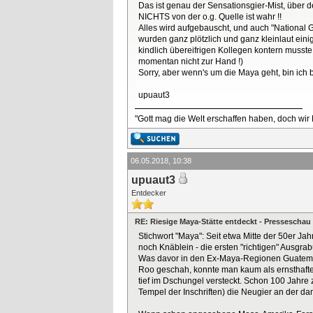
Das ist genau der Sensationsgier-Mist, über d
NICHTS von der o.g. Quelle ist wahr !!
Alles wird aufgebauscht, und auch "National Ge
wurden ganz plötzlich und ganz kleinlaut eini
kindlich übereifrigen Kollegen kontern musst
momentan nicht zur Hand !)
Sorry, aber wenn's um die Maya geht, bin ich b
upuaut3
"Gott mag die Welt erschaffen haben, doch wir
06.05.2018, 10:38
upuaut3
Entdecker
RE: Riesige Maya-Stätte entdeckt - Presseschau
Stichwort "Maya": Seit etwa Mitte der 50er Ja
noch Knäblein - die ersten "richtigen" Ausgra
Was davor in den Ex-Maya-Regionen Guatemal
Roo geschah, konnte man kaum als ernsthafte A
tief im Dschungel versteckt. Schon 100 Jahre
Tempel der Inschriften) die Neugier an der da