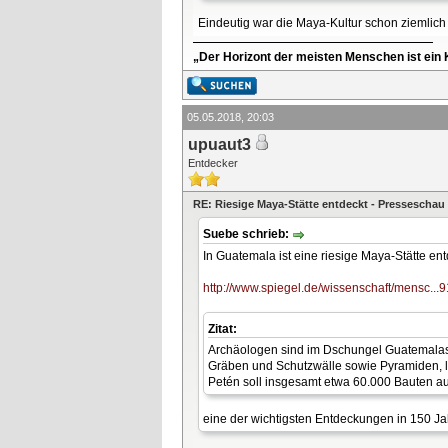
Eindeutig war die Maya-Kultur schon ziemlich
„Der Horizont der meisten Menschen ist ein K
05.05.2018, 20:03
upuaut3
Entdecker
RE: Riesige Maya-Stätte entdeckt - Presseschau
Suebe schrieb:
In Guatemala ist eine riesige Maya-Stätte en
http://www.spiegel.de/wissenschaft/mensc...
Zitat:
Archäologen sind im Dschungel Guatemalas
Gräben und Schutzwälle sowie Pyramiden, l
Petén soll insgesamt etwa 60.000 Bauten a
eine der wichtigsten Entdeckungen in 150 J