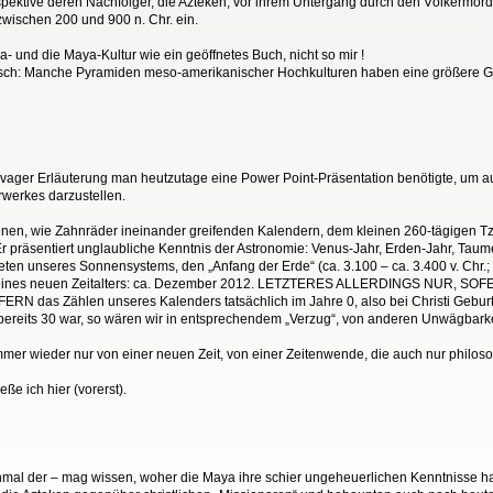
espektive deren Nachfolger, die Azteken, vor ihrem Untergang durch den Völkermord
wischen 200 und 900 n. Chr. ein.
- und die Maya-Kultur wie ein geöffnetes Buch, nicht so mir !
stisch: Manche Pyramiden meso-amerikanischer Hochkulturen haben eine größere G
ur vager Erläuterung man heutzutage eine Power Point-Präsentation benötigte, um 
werkes darzustellen.
enen, wie Zahnräder ineinander greifenden Kalendern, dem kleinen 260-tägigen Tz
räsentiert unglaubliche Kenntnis der Astronomie: Venus-Jahr, Erden-Jahr, Taum
eten unseres Sonnensystems, den „Anfang der Erde“ (ca. 3.100 – ca. 3.400 v. Chr
inn eines neuen Zeitalters: ca. Dezember 2012. LETZTERES ALLERDINGS NUR, SOF
ERN das Zählen unseres Kalenders tatsächlich im Jahre 0, also bei Christi Gebur
bereits 30 war, so wären wir in entsprechendem „Verzug“, von anderen Unwägbarkei
mer wieder nur von einer neuen Zeit, von einer Zeitenwende, die auch nur philos
ße ich hier (vorerst).
inmal der – mag wissen, woher die Maya ihre schier ungeheuerlichen Kenntnisse h