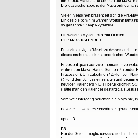
Ihre größte Ausbreitung erlebten die Maya, r
Die klassische Epoche der Maya ordnet man z
Vielen Menschen präsentiert sich die Prä-Maya
Einiges bleibt mir im wahren Wortsinn fanta
so genannte Cheops-Pyramide !!
Ein weiteres Mysterium bleibt für mich
DER MAYA-KALENDER.
Er ist ein einziges Rätsel, zu dessen auch n
dieses mathematisch-astronomischen Wunder
Er besteht quasi aus zwei ineinander verwob
währenden Maya=Haupt=Sonnen-Kalender. Er p
Präzession), Umlaufbahnen / Zyklen von Plan
(!) ) und den Schluss eines alten und Beg
heutigen Kalenders NICHT berücksichtigt, SOF
(Hätte man den Kalender gestartet, als Jesus 
Vom Weltuntergang berichten die Maya nie, im
Bevor ich in weiteres Schwärmen gerate, schlie
upuaut3
PS:
Nur der Geier – möglicherweise noch nicht e