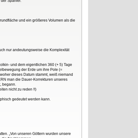
 der Spanier.
rundfläche und ein größeres Volumen als die
auch nur andeutungsweise die Komplexität
olkin- und dem eigentlichen 360 (+ 5) Tage
elbewegung der Erde um ihre Pole (=
.; woher dieses Datum stammt, weiß niemand
ERN man die Dauer-Korrekturen unseres
t, begann.
ten nicht zu reden !!)
ophisch gedeutet werden kann.
atten. „Von unseren Göttern wurden unsere