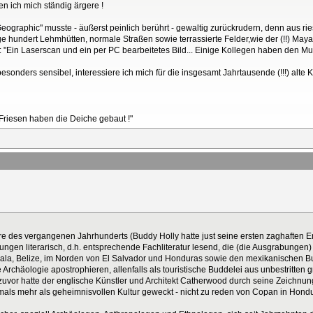
en ich mich ständig ärgere !
ographic" musste - äußerst peinlich berührt - gewaltig zurückrudern, denn aus ries
ge hundert Lehmhütten, normale Straßen sowie terrassierte Felder,wie der (!!) Maya
e: "Ein Laserscan und ein per PC bearbeitetes Bild... Einige Kollegen haben den M
esonders sensibel, interessiere ich mich für die insgesamt Jahrtausende (!!!) alte K
 Friesen haben die Deiche gebaut !"
hre des vergangenen Jahrhunderts (Buddy Holly hatte just seine ersten zaghaften Er
bungen literarisch, d.h. entsprechende Fachliteratur lesend, die (die Ausgrabungen
a, Belize, im Norden von El Salvador und Honduras sowie den mexikanischen B
rchäologie apostrophieren, allenfalls als touristische Buddelei aus unbestritten 
 zuvor hatte der englische Künstler und Architekt Catherwood durch seine Zeichnu
mals mehr als geheimnisvollen Kultur geweckt - nicht zu reden von Copan in Hondu