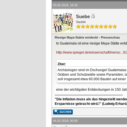
03.02.2018, 16:32
Suebe
Saubär
Riesige Maya-Stätte entdeckt - Presseschau
In Guatemala ist eine riesige Maya-Stätte ent
http://www.spiegel.de/wissenschaft/mensc...9
Zitat:
Archäologen sind im Dschungel Guatemalas 
Gräben und Schutzwälle sowie Pyramiden, la
soll insgesamt etwa 60.000 Bauten auf eine
eine der wichtigsten Entdeckungen in 150 Ja
"Die Inflation muss als das hingestellt werd
Ersparnisse gebracht wird.!" (Ludwig Erhard
04.02.2018, 00:00