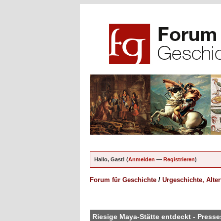
Hallo, Gast! (
Anmelden
—
Registrieren
)
Forum für Geschichte
/
Urgeschichte, Alte
en - 0 im Durchschnitt
Riesige Maya-Stätte entdeckt - Press