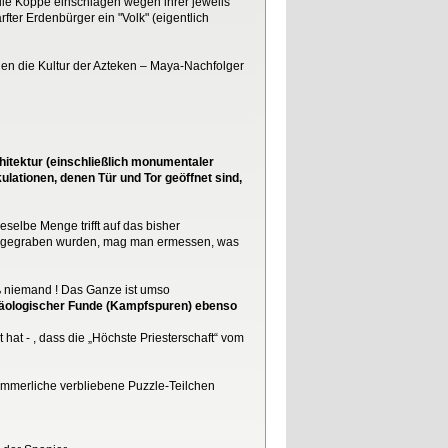
ie Köppe einschlagen wegen ihrer jeweils
fter Erdenbürger ein "Volk" (eigentlich
egen die Kultur der Azteken – Maya-Nachfolger
hitektur (einschließlich monumentaler
ulationen, denen Tür und Tor geöffnet sind,
selbe Menge trifft auf das bisher
ausgegraben wurden, mag man ermessen, was
ß niemand ! Das Ganze ist umso
chäologischer Funde (Kampfspuren) ebenso
at - , dass die „Höchste Priesterschaft“ vom
mmerliche verbliebene Puzzle-Teilchen