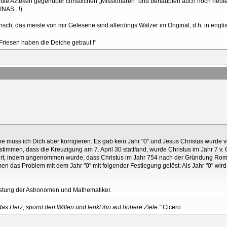
s die Azteken gegenüber christlichen „Missionaren“ und behaupten auch noch heute 
NAS...!)
ch; das meiste von mir Gelesene sind allerdings Wälzer im Original, d.h. in engli
 Friesen haben die Deiche gebaut !"
e muss ich Dich aber korrigieren: Es gab kein Jahr "0" und Jesus Christus wurde v
immen, dass die Kreuzigung am 7. April 30 stattfand, wurde Christus im Jahr 7 v. 
urt, indem angenommen wurde, dass Christus im Jahr 754 nach der Gründung Roms
 das Problem mit dem Jahr "0" mit folgender Festlegung gelöst: Als Jahr "0" wird da
istung der Astronomen und Mathematiker.
as Herz, spornt den Willen und lenkt ihn auf höhere Ziele."
Cicero