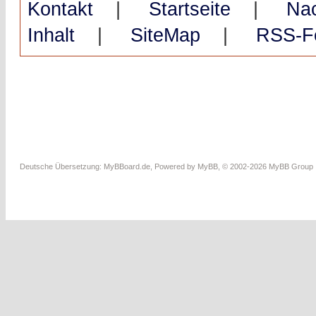
Kontakt
|
Startseite
|
Na
Inhalt
|
SiteMap
|
RSS-F
Deutsche Übersetzung:
MyBBoard.de
, Powered by
MyBB
, © 2002-2026
MyBB Group