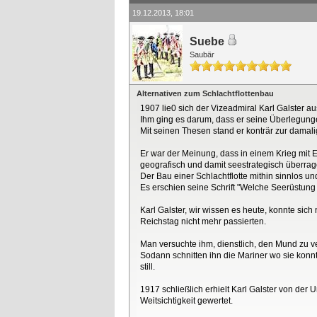
19.12.2013, 18:01
Suebe
Saubär
Alternativen zum Schlachtflottenbau
1907 lie0 sich der Vizeadmiral Karl Galster aus
Ihm ging es darum, dass er seine Überlegungen
Mit seinen Thesen stand er konträr zur damali
Er war der Meinung, dass in einem Krieg mit 
geografisch und damit seestrategisch überrag
Der Bau einer Schlachtflotte mithin sinnlos und
Es erschien seine Schrift "Welche Seerüstung
Karl Galster, wir wissen es heute, konnte sich
Reichstag nicht mehr passierten.
Man versuchte ihm, dienstlich, den Mund zu ve
Sodann schnitten ihn die Mariner wo sie konnten
still.
1917 schließlich erhielt Karl Galster von der
Weitsichtigkeit gewertet.