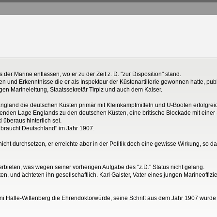
 der Marine entlassen, wo er zu der Zeit z. D. "zur Disposition" stand.
 und Erkenntnisse die er als Inspekteur der Küstenartillerie gewonnen hatte, publ
gen Marineleitung, Staatssekretär Tirpiz und auch dem Kaiser.
England die deutschen Küsten primär mit Kleinkampfmitteln und U-Booten erfolgrei
enden Lage Englands zu den deutschen Küsten, eine britische Blockade mit einer 
 überaus hinterlich sei.
 braucht Deutschland" im Jahr 1907.
 nicht durchsetzen, er erreichte aber in der Politik doch eine gewisse Wirkung, so 
rbieten, was wegen seiner vorherigen Aufgabe des "z.D." Status nicht gelang.
, und ächteten ihn gesellschaftlich. Karl Galster, Vater eines jungen Marineoffiziers
 Uni Halle-Wittenberg die Ehrendoktorwürde, seine Schrift aus dem Jahr 1907 wurd