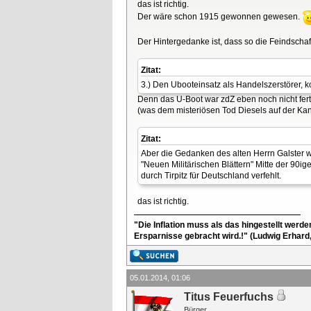
das ist richtig.
Der wäre schon 1915 gewonnen gewesen.
Der Hintergedanke ist, dass so die Feindscha
Zitat:
3.) Den Ubooteinsatz als Handelszerstörer, 
Denn das U-Boot war zdZ eben noch nicht ferti
(was dem misteriösen Tod Diesels auf der Ka
Zitat:
Aber die Gedanken des alten Herrn Galster w
"Neuen Militärischen Blättern" Mitte der 90
durch Tirpitz für Deutschland verfehlt.
das ist richtig.
"Die Inflation muss als das hingestellt werd
Ersparnisse gebracht wird.!" (Ludwig Erhard
05.01.2014, 01:06
Titus Feuerfuchs
Bürger