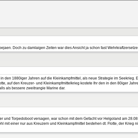
 bejaen. Doch zu damlaigen Zeiten war dies Ansicht ja schon fast Wehrkraftzersetze
n in den 1880iger Jahren auf die Kleinkampfmittel, als neue Strategie im Seekrieg.
tte, auf den Kreuzer- und Kleinkampfmittelkrieg kostete Ihr den in den 80iger Ja
alls als bessere zweitrangie Marine dar.
zer und Torpedoboot versagen, war schon mit dem Gefacht vor Helgoland am 28.08
l mit einer nur aus Kreuzern und Kleinkampfmittel bestehen dt. Flotte, der Krieg n