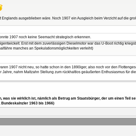
ft Englands ausgeblieben wäre. Noch 1907 ein Ausgleich beim Verzicht auf die gro
konnte 1907 noch keine Seemacht strategisch erkennen.
gentwickelt. Erst mit dem zuverlässigen Dieselmotor war das U-Boot richtig kriegst
nalfähre manches an Spekulationsmöglichkeiten verleiht)
aren 1907 nicht neu, so hatte schon in den 1890iger, also noch vor den Flottenges
iger Jahre, nahm Maltzahn Stellung zum rückhaltlos geäußerten Enthusiasmus für d
en, was sie wirklich ist, nämlich als Betrug am Staatsbürger, der um einen Tei
, Bundeskalnzler 1963 bis 1966)