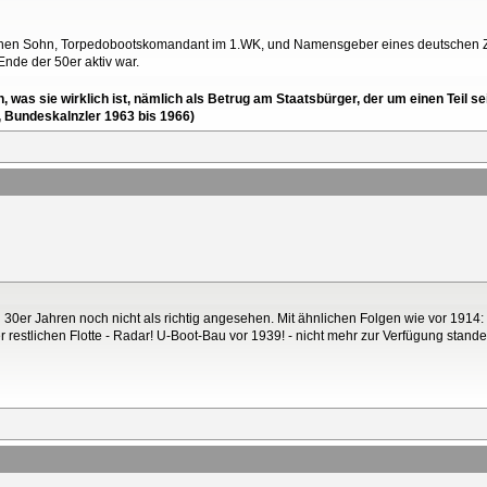
seinen Sohn, Torpedobootskomandant im 1.WK, und Namensgeber eines deutschen Ze
Ende der 50er aktiv war.
en, was sie wirklich ist, nämlich als Betrug am Staatsbürger, der um einen Tei
, Bundeskalnzler 1963 bis 1966)
 30er Jahren noch nicht als richtig angesehen. Mit ähnlichen Folgen wie vor 191
der restlichen Flotte - Radar! U-Boot-Bau vor 1939! - nicht mehr zur Verfügung stande