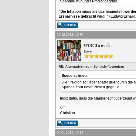
Spandau nur unter Protest gegrüßt.
"Die Inflation muss als das hingestellt werd
Ersparnisse gebracht wird.!" (Ludwig Erhard
22.12.2013, 10:30
913Chris
Bayer
RE: Alternativen zum Schlachtflottenbau
Suebe schrieb:
Die Fraktion soll aber später quer durch die
Spandau nur unter Protest gegrüßt.
Indiz dafür, dass die Männer echt überzeugt 
VG
Christian
04.01.2014, 19:12