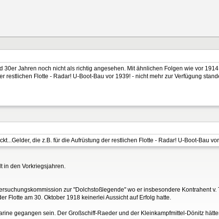
 30er Jahren noch nicht als richtig angesehen. Mit ähnlichen Folgen wie vor 19
 der restlichen Flotte - Radar! U-Boot-Bau vor 1939! - nicht mehr zur Verfügung stand
..Gelder, die z.B. für die Aufrüstung der restlichen Flotte - Radar! U-Boot-Bau vo
t in den Vorkriegsjahren.
ntersuchungskommission zur "Dolchstoßlegende" wo er insbesondere Kontrahent v. 
er Flotte am 30. Oktober 1918 keinerlei Aussicht auf Erfolg hatte.
 Marine gegangen sein. Der Großschiff-Raeder und der Kleinkampfmittel-Dönitz hätt