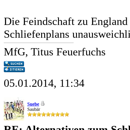
Die Feindschaft zu England 
Schliefenplans unausweichl
MfG, Titus Feuerfuchs
05.01.2014, 11:34
Suebe
Saubär
RE: Alternativen zum Schl