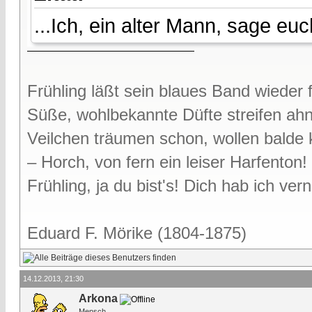
...Ich, ein alter Mann, sage euc
Frühling läßt sein blaues Band wieder f
Süße, wohlbekannte Düfte streifen ah
Veilchen träumen schon, wollen bald
– Horch, von fern ein leiser Harfenton!
Frühling, ja du bist's! Dich hab ich v
Eduard F. Mörike (1804-1875)
14.12.2013, 21:30
Arkona
Mensch