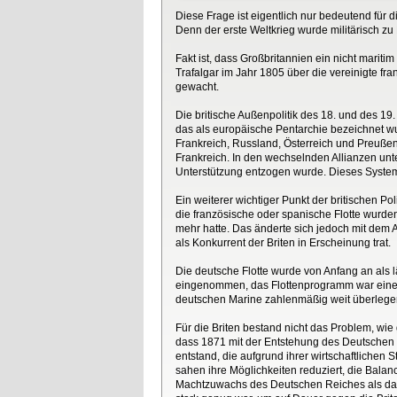
Diese Frage ist eigentlich nur bedeutend für
Denn der erste Weltkrieg wurde militärisch z
Fakt ist, dass Großbritannien ein nicht mariti
Trafalgar im Jahr 1805 über die vereinigte fr
gewacht.
Die britische Außenpolitik des 18. und des 1
das als europäische Pentarchie bezeichnet w
Frankreich, Russland, Österreich und Preußen
Frankreich. In den wechselnden Allianzen un
Unterstützung entzogen wurde. Dieses System 
Ein weiterer wichtiger Punkt der britischen P
die französische oder spanische Flotte wurden
mehr hatte. Das änderte sich jedoch mit dem A
als Konkurrent der Briten in Erscheinung trat.
Die deutsche Flotte wurde von Anfang an als 
eingenommen, das Flottenprogramm war eine K
deutschen Marine zahlenmäßig weit überlege
Für die Briten bestand nicht das Problem, wie
dass 1871 mit der Entstehung des Deutschen
entstand, die aufgrund ihrer wirtschaftlichen 
sahen ihre Möglichkeiten reduziert, die Bala
Machtzuwachs des Deutschen Reiches als das eig