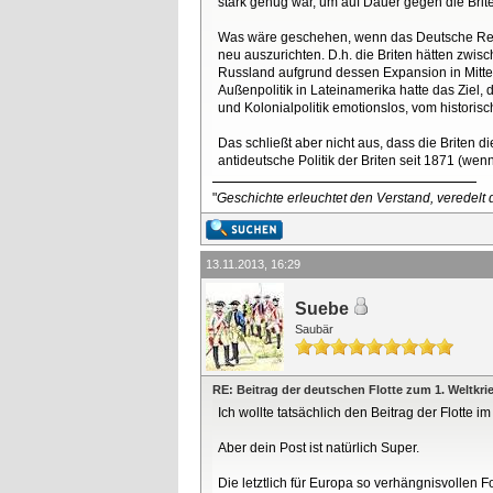
stark genug war, um auf Dauer gegen die Brit
Was wäre geschehen, wenn das Deutsche Reich 
neu auszurichten. D.h. die Briten hätten zwis
Russland aufgrund dessen Expansion in Mittela
Außenpolitik in Lateinamerika hatte das Ziel, 
und Kolonialpolitik emotionslos, vom historis
Das schließt aber nicht aus, dass die Briten 
antideutsche Politik der Briten seit 1871 (wen
"
Geschichte erleuchtet den Verstand, veredelt d
13.11.2013, 16:29
Suebe
Saubär
RE: Beitrag der deutschen Flotte zum 1. Weltkri
Ich wollte tatsächlich den Beitrag der Flotte im
Aber dein Post ist natürlich Super.
Die letztlich für Europa so verhängnisvollen 