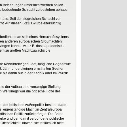
hen Beziehungen untersucht werden sollen.
ine bedeutende Schlacht zu bestehen gehabt.
 hätte. Seit der siegreichen Schlacht von
ht. Auf diesen Status wurde eifersüchtig
 bediente man sich eines Herrschaftssystems,
n den anderen europäischen Großmächten
wingen konnte, wie z.B. das napoleonische
inem zu großen Machtzuwachs die
keine Konkurrenz geduldet, mögliche Gegner wie
19. Jahrhundert keinen ernsthaften Gegner
bis dahin nur in der Karibik oder im Pazifik
tte der Aufbau eine vorrangige Stellung
eltkriegs war die britische Flotte der
e der britischen Außenpolitik bestand darin,
, eigenständige Macht in Zentraleuropa
päischen Politik zurückdrängte. Die Briten
tärke und den damit verbundene politische
ffentlichkeit, obwohl sie tatsächlich nicht