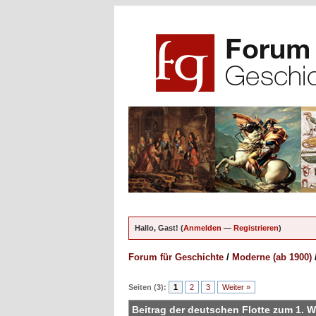
Hallo, Gast! (
Anmelden
—
Registrieren
)
Forum für Geschichte
/
Moderne (ab 1900)
en - 0 im Durchschnitt
Seiten (3):
1
2
3
Weiter »
Beitrag der deutschen Flotte zum 1. W