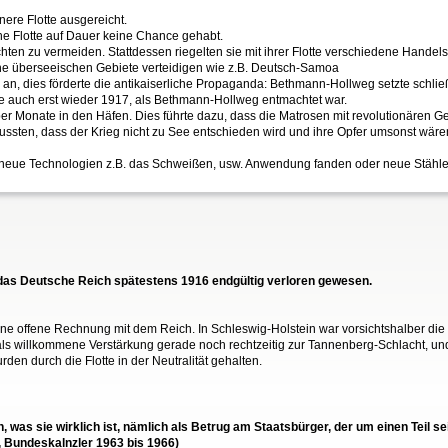
nere Flotte ausgereicht.
che Flotte auf Dauer keine Chance gehabt.
lachten zu vermeiden. Stattdessen riegelten sie mit ihrer Flotte verschiedene Hand
eine überseeischen Gebiete verteidigen wie z.B. Deutsch-Samoa
ten an, dies förderte die antikaiserliche Propaganda: Bethmann-Hollweg setzte schl
erte auch erst wieder 1917, als Bethmann-Hollweg entmachtet war.
 über Monate in den Häfen. Dies führte dazu, dass die Matrosen mit revolutionäre
wussten, dass der Krieg nicht zu See entschieden wird und ihre Opfer umsonst wäre
ss neue Technologien z.B. das Schweißen, usw. Anwendung fanden oder neue Stähle 
r das Deutsche Reich spätestens 1916 endgültig verloren gewesen.
ne offene Rechnung mit dem Reich. In Schleswig-Holstein war vorsichtshalber die
e als willkommene Verstärkung gerade noch rechtzeitig zur Tannenberg-Schlacht, un
n durch die Flotte in der Neutralität gehalten.
en, was sie wirklich ist, nämlich als Betrug am Staatsbürger, der um einen Tei
, Bundeskalnzler 1963 bis 1966)