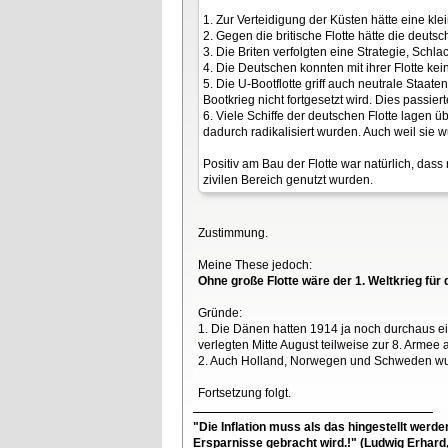
1. Zur Verteidigung der Küsten hätte eine klei
2. Gegen die britische Flotte hätte die deuts
3. Die Briten verfolgten eine Strategie, Sch
4. Die Deutschen konnten mit ihrer Flotte k
5. Die U-Bootflotte griff auch neutrale Staa
Bootkrieg nicht fortgesetzt wird. Dies passi
6. Viele Schiffe der deutschen Flotte lagen
dadurch radikalisiert wurden. Auch weil sie 
Positiv am Bau der Flotte war natürlich, da
zivilen Bereich genutzt wurden.
Zustimmung.
Meine These jedoch:
Ohne große Flotte wäre der 1. Weltkrieg fü
Gründe:
1. Die Dänen hatten 1914 ja noch durchaus ei
verlegten Mitte August teilweise zur 8. Arme
2. Auch Holland, Norwegen und Schweden wurde
Fortsetzung folgt.
"Die Inflation muss als das hingestellt werd
Ersparnisse gebracht wird.!" (Ludwig Erhard