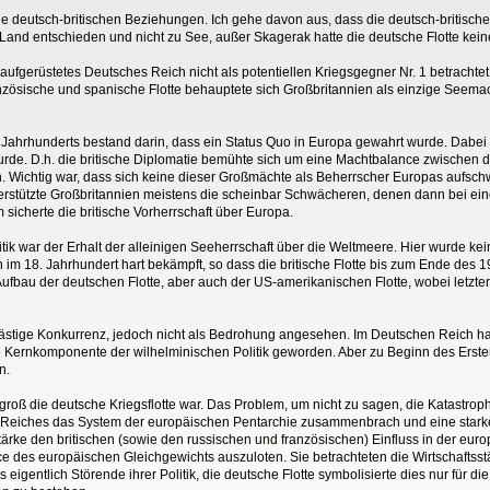
 die deutsch-britischen Beziehungen. Ich gehe davon aus, dass die deutsch-britisc
u Land entschieden und nicht zu See, außer Skagerak hatte die deutsche Flotte ke
m aufgerüstetes Deutsches Reich nicht als potentiellen Kriegsgegner Nr. 1 betrachtet
anzösische und spanische Flotte behauptete sich Großbritannien als einzige Seemac
9. Jahrhunderts bestand darin, dass ein Status Quo in Europa gewahrt wurde. Dabei
urde. D.h. die britische Diplomatie bemühte sich um eine Machtbalance zwische
. Wichtig war, dass sich keine dieser Großmächte als Beherrscher Europas aufsch
terstützte Großbritannien meistens die scheinbar Schwächeren, denen dann bei e
sicherte die britische Vorherrschaft über Europa.
olitik war der Erhalt der alleinigen Seeherrschaft über die Weltmeere. Hier wurde 
 im 18. Jahrhundert hart bekämpft, so dass die britische Flotte bis zum Ende des 
ufbau der deutschen Flotte, aber auch der US-amerikanischen Flotte, wobei letztere 
lästige Konkurrenz, jedoch nicht als Bedrohung angesehen. Im Deutschen Reich ha
ernkomponente der wilhelminischen Politik geworden. Aber zu Beginn des Ersten W
n.
 groß die deutsche Kriegsflotte war. Das Problem, um nicht zu sagen, die Katastroph
 Reiches das System der europäischen Pentarchie zusammenbrach und eine starke
Stärke den britischen (sowie den russischen und französischen) Einfluss in der euro
nce des europäischen Gleichgewichts auszuloten. Sie betrachteten die Wirtschaftss
entlich Störende ihrer Politik, die deutsche Flotte symbolisierte dies nur für die Ö