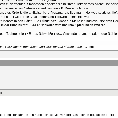
achten zu vermeiden. Stattdessen riegelten sie mit ihrer Flotte verschiedene Hande
ine überseeischen Gebiete verteidigen wie z.B. Deutsch-Samoa
en an, dies förderte die antikaiserliche Propaganda: Bethmann-Hollweg setzte schli
rte auch erst wieder 1917, als Bethmann-Hollweg entmachtet war.
über Monate in den Häfen. Dies führte dazu, dass die Matrosen mit revolutionären
dass der Krieg nicht zu See entschieden wird und ihre Opfer umsonst wären.
s neue Technologien z.B. das Schweißen, usw. Anwendung fanden oder neue Stähle e
as Herz, spornt den Willen und lenkt ihn auf höhere Ziele."
Cicero
eg
rheit sein könnte, ich halte nicht so viel von der kaiserlichen deutschen Flotte.