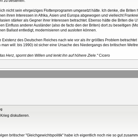
en zu bestehen.
nicht sein ehrgeiziges Flottenprogramm umgesetzt hätte. Ich denke, die Briten h
chen ihren Interessen in Afrika, Asien und Europa abgewogen und vielleicht Frankr
sien stärker als Gegner ihrer Interessen betrachtet. Ebenso hätte die Briten die
den Einfluss anderer Ausländer (also de facto den der Briten) dort zu beseitigen (Mo
chen Ballast entledigt, modernisieren und ausloten können.
die Existenz des Deutschen Reiches nach wie vor als ihr größtes Problem betrachte
n man will: bis 1990) ist sicher eine Ursache des Niedergangs des britischen Weltre
as Herz, spornt den Willen und lenkt ihn auf höhere Ziele."
Cicero
eg
 Krieg diskutieren.
Folgen britischer "Gleichgewichtspolitik" habe ich eigentlich noch nie so gut zusam