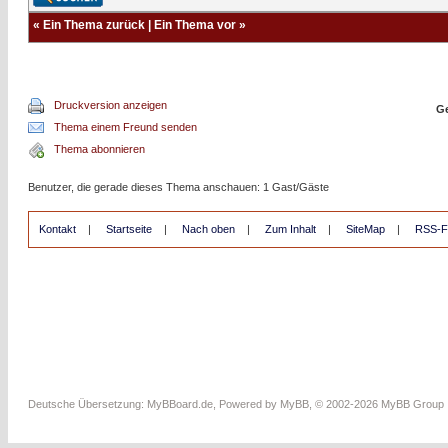
«
Ein Thema zurück
|
Ein Thema vor
»
Druckversion anzeigen
Ge
Thema einem Freund senden
Thema abonnieren
Benutzer, die gerade dieses Thema anschauen: 1 Gast/Gäste
Kontakt
|
Startseite
|
Nach oben
|
Zum Inhalt
|
SiteMap
|
RSS-F
Deutsche Übersetzung:
MyBBoard.de
, Powered by
MyBB
, © 2002-2026
MyBB Group