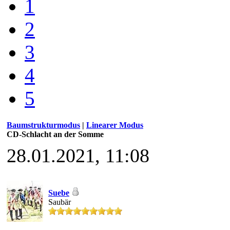
1
2
3
4
5
Baumstrukturmodus
|
Linearer Modus
CD-Schlacht an der Somme
28.01.2021, 11:08
Suebe
Saubär