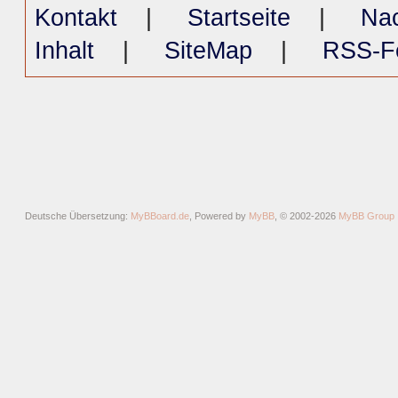
Kontakt
|
Startseite
|
Na
Inhalt
|
SiteMap
|
RSS-F
Deutsche Übersetzung:
MyBBoard.de
, Powered by
MyBB
, © 2002-2026
MyBB Group