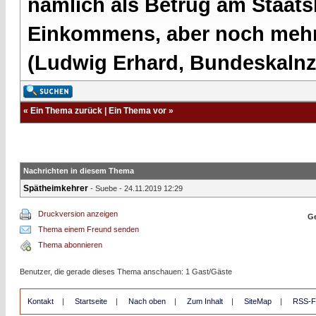
nämlich als Betrug am Staatsb
Einkommens, aber noch mehr 
(Ludwig Erhard, Bundeskalnzl
«
Ein Thema zurück
|
Ein Thema vor
»
Nachrichten in diesem Thema
Spätheimkehrer
-
Suebe
- 24.11.2019 12:29
Druckversion anzeigen
Ge
Thema einem Freund senden
Thema abonnieren
Benutzer, die gerade dieses Thema anschauen: 1 Gast/Gäste
Kontakt
|
Startseite
|
Nach oben
|
Zum Inhalt
|
SiteMap
|
RSS-F