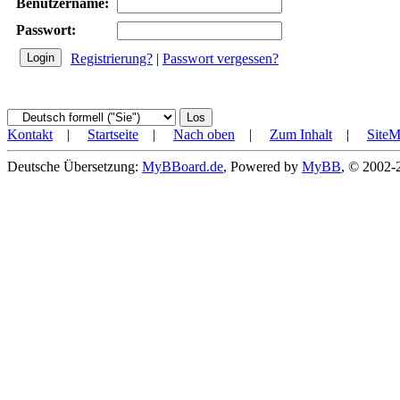
Benutzername:
Passwort:
Registrierung?
|
Passwort vergessen?
Kontakt
|
Startseite
|
Nach oben
|
Zum Inhalt
|
Site
Deutsche Übersetzung:
MyBBoard.de
, Powered by
MyBB
, © 2002