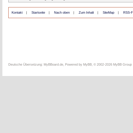
Kontakt
|
Startseite
|
Nach oben
|
Zum Inhalt
|
SiteMap
|
RSS-F
Deutsche Übersetzung:
MyBBoard.de
, Powered by
MyBB
, © 2002-2026
MyBB Group