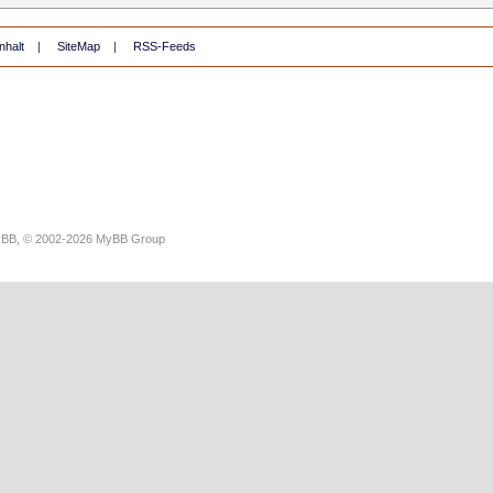
nhalt
|
SiteMap
|
RSS-Feeds
yBB
, © 2002-2026
MyBB Group