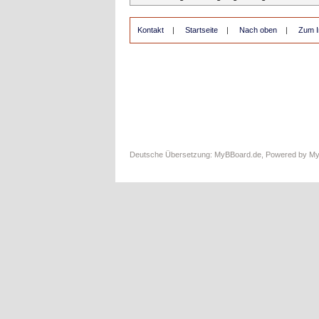
Kontakt
|
Startseite
|
Nach oben
|
Zum I
Deutsche Übersetzung:
MyBBoard.de
, Powered by
M