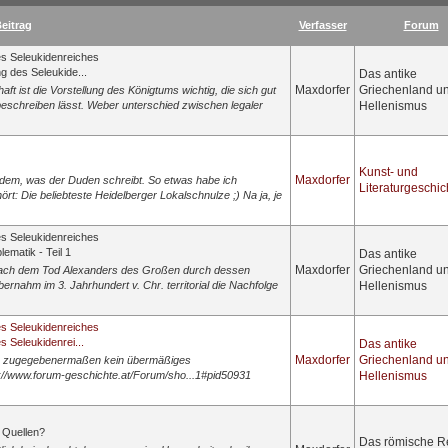
eitrag
Verfasser
Forum
es Seleukidenreiches
g des Seleukide...
Das antike
Maxdorfer
Griechenland u
ft ist die Vorstellung des Königtums wichtig, die sich gut
schreiben lässt. Weber unterschied zwischen legaler
Hellenismus
Kunst- und
Maxdorfer
a dem, was der Duden schreibt. So etwas habe ich
Literaturgeschic
rt: Die beliebteste Heidelberger Lokalschnulze ;) Na ja, je
es Seleukidenreiches
ematik - Teil 1
Das antike
Maxdorfer
Griechenland u
 nach dem Tod Alexanders des Großen durch dessen
rnahm im 3. Jahrhundert v. Chr. territorial die Nachfolge
Hellenismus
es Seleukidenreiches
s Seleukidenrei...
Das antike
Maxdorfer
Griechenland u
die zugegebenermaßen kein übermäßiges
ttp://www.forum-geschichte.at/Forum/sho...1#pid50931
Hellenismus
 Quellen?
Das römische R