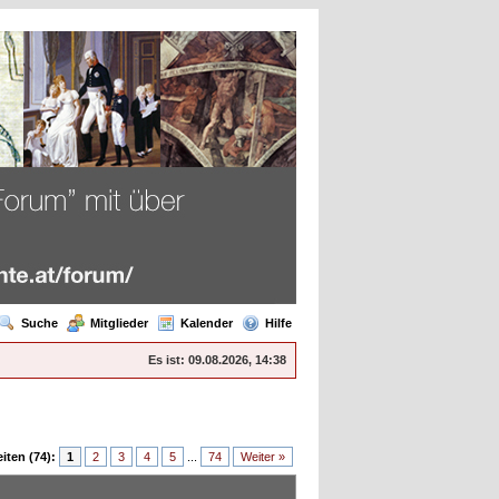
Suche
Mitglieder
Kalender
Hilfe
Es ist:
09.08.2026, 14:38
iten (74):
1
2
3
4
5
...
74
Weiter »