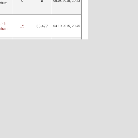
0
0
09.08.2016, 20:23
entum
eich
15
33.477
04.10.2015, 20:45
entum
eich
132
290.469
13.07.2015, 16:29
entum
9
21.780
30.06.2015, 17:06
chte
9
21.780
29.06.2015, 15:41
chte
d
s
31
68.693
23.06.2015, 11:19