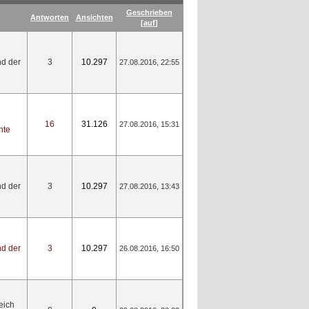
Geschrieben
Antworten
Ansichten
[
auf
]
nd der
3
10.297
27.08.2016, 22:55
16
31.126
27.08.2016, 15:31
hte
nd der
3
10.297
27.08.2016, 13:43
nd der
3
10.297
26.08.2016, 16:50
eich