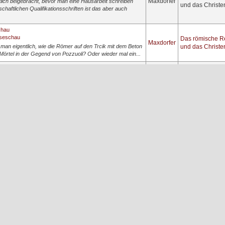
Maxdorfer
lich beigebracht, bevor man eine Hausarbeit schreiben
und das Christ
chaftlichen Qualifikationsschriften ist das aber auch
chau
sseschau
Das römische R
Maxdorfer
man eigentlich, wie die Römer auf den Trcik mit dem Beton
und das Christ
örtel in der Gegend von Pozzuoli? Oder wieder mal ein...
chottland?
ht Schottland?
Das römische R
Maxdorfer
07.2013 20:34)Bunbury schrieb: Der Nebel, die ständigen
und das Christ
 Kälte spielen natürlich überhaupt keine Roll...
Lokal- u.
Maxdorfer
er nur wenig... mir kam dieser Text nur vor ein paar Tagen
Regionalgeschi
ichts... Der Namensbestandteil "-mark" ist ja recht ...
Lokal- u.
Maxdorfer
s geposteter Text: Das Gebiet der Grafen von Mark gehörte
Regionalgeschi
n vom Stammsitz Burg an der Wupper aus die zahlreichen
Kultur, Alltag un
en
Maxdorfer
Gesellschaft de
nsbergstadt o. Bad Nauheim lebten sehr viele Handwerker
Mittelalters
B. viele Schmiede, in Bad Nauheim Salzhersteller. Es g...