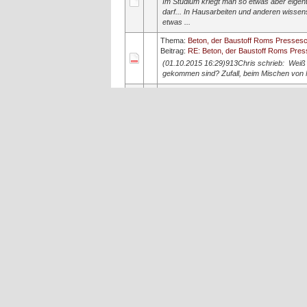
Im Studium kriegt man so etwas aber eigent
darf... In Hausarbeiten und anderen wissens
etwas ...
Thema:
Beton, der Baustoff Roms Presses
Beitrag:
RE: Beton, der Baustoff Roms Pre
(01.10.2015 16:29)913Chris schrieb: Weiß 
gekommen sind? Zufall, beim Mischen von M
Thema:
Warum eroberten die Römer nicht S
Beitrag:
RE: Warum eroberten die Römer nic
(14.08.2013 18:57)Maxdorfer schrieb: (30.
Niederschläge, die Winde, der Morast und die
Thema:
Grafschaft Mark
Beitrag:
RE: Grafschaft Mark
Ihr habt recht, Diskussionsbedarf gibt es hi
nochmal in die Finger - und posten schadet n
Thema:
Grafschaft Mark
Beitrag:
Grafschaft Mark
Vor langer Zeit an einem fernen Ort bereit
bis 1160 zur Grafschaft Berg; deren Grafe
Güt...
Thema:
Zünfte, Innungen und Ordnungen
Beitrag:
RE: Zünfte, Innungen und Ordnung
(23.06.2015 00:15)Paul schrieb: In der Dü
derselben Branche. In der Dünsbergstadt z.