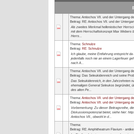
B
Thema:
Antiochos VII. und der Untergang d
Beitrag:
RE: Antiochos VII. und der Untergan
Als zweites Merkmal hellenistischer Herrscha
mit dem Herrschaftskonzept Max Webers be
Herrs...
Thema:
Schnulze
Beitrag:
RE: Schnulze
Ich glaube, meine Entfahrung entspricht d
jedenfalls noch nie an einem Lagerfeuer gehö
nach A...
Thema:
Antiochos VII. und der Untergang d
Beitrag:
Das Seleukidenreich und seine Probl
Das Seleukidenreich, in den Jahrzehnten
ehemaligen General Seleukos begründet, übe
des alten Pe...
Thema:
Antiochos VII. und der Untergang d
Beitrag:
Antiochos VII. und der Untergang de
Vorbemerkung: Zu dieser Beitragsreihe, 
Diskussionspotenzial bietet, siehe hier: h
Antiochos VII., obwohl in d...
Thema:
Beitrag:
RE: Amphitheatrum Flavium - antike