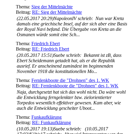
Thema:
Sieg der Mittelmächte
Beitrag:
RE: Sieg der Mittelmächte
(22.05.2017 20:29)NapoleonIV schrieb: Nun war Kreta
damals eine griechische Insel, auf der sich aber eine Basis
der Royal Navi befand. Die Übergabe von Kreta an die
Osmanen würde somit eine Sch...
Thema:
Friedrich Ebert
Beitrag:
RE: Friedrich Ebert
(20.05.2017 15:51)Suebe schrieb: Bekannt ist zB, dass
Ebert Scheidemann getadelt hat, als er die Republik
ausrief. Er anscheinend zumindest im beginnenden
November 1918 die konstitutionellen Mo...
Thema:
Fernlenkboote die "Drohnen" des 1. WK
Beitrag:
RE: Fernlenkboote die "Drohnen" des 1. WK
Naja, durchgesetzt hat sich das wohl nicht. Da wäre wohl
die Entwicklung ferngelenkter bzw. zielorientierter
Torpedos wesentlich effektiver gewesen. Kam aber, wie
auch die Entwicklung gescheiter Uboot...
Thema:
Funkaufklärung
Beitrag:
RE: Funkaufklärung
(10.05.2017 19:13)Suebe schrieb: (10.05.2017