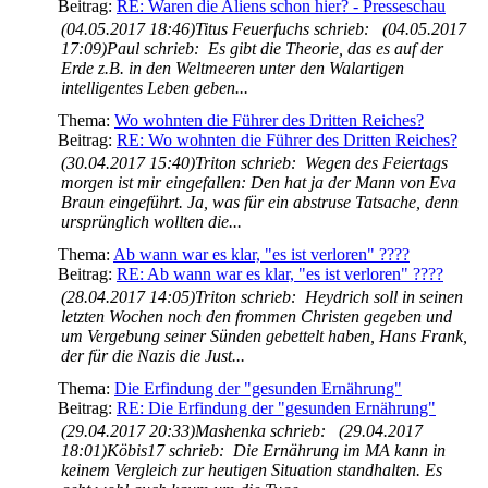
Beitrag:
RE: Waren die Aliens schon hier? - Presseschau
(04.05.2017 18:46)Titus Feuerfuchs schrieb: (04.05.2017
17:09)Paul schrieb: Es gibt die Theorie, das es auf der
Erde z.B. in den Weltmeeren unter den Walartigen
intelligentes Leben geben...
Thema:
Wo wohnten die Führer des Dritten Reiches?
Beitrag:
RE: Wo wohnten die Führer des Dritten Reiches?
(30.04.2017 15:40)Triton schrieb: Wegen des Feiertags
morgen ist mir eingefallen: Den hat ja der Mann von Eva
Braun eingeführt. Ja, was für ein abstruse Tatsache, denn
ursprünglich wollten die...
Thema:
Ab wann war es klar, "es ist verloren" ????
Beitrag:
RE: Ab wann war es klar, "es ist verloren" ????
(28.04.2017 14:05)Triton schrieb: Heydrich soll in seinen
letzten Wochen noch den frommen Christen gegeben und
um Vergebung seiner Sünden gebettelt haben, Hans Frank,
der für die Nazis die Just...
Thema:
Die Erfindung der "gesunden Ernährung"
Beitrag:
RE: Die Erfindung der "gesunden Ernährung"
(29.04.2017 20:33)Mashenka schrieb: (29.04.2017
18:01)Köbis17 schrieb: Die Ernährung im MA kann in
keinem Vergleich zur heutigen Situation standhalten. Es