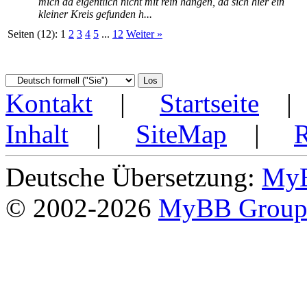
mich da eigentlich nicht mit rein hängen, da sich hier ein
kleiner Kreis gefunden h...
Seiten (12):
1
2
3
4
5
...
12
Weiter »
Kontakt
|
Startseite
Inhalt
|
SiteMap
|
Deutsche Übersetzung:
MyB
© 2002-2026
MyBB Grou