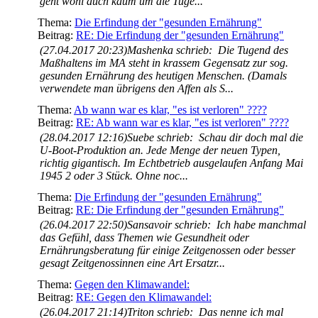
geht wohl auch kaum um die Tuge...
Thema:
Die Erfindung der "gesunden Ernährung"
Beitrag:
RE: Die Erfindung der "gesunden Ernährung"
(27.04.2017 20:23)Mashenka schrieb: Die Tugend des
Maßhaltens im MA steht in krassem Gegensatz zur sog.
gesunden Ernährung des heutigen Menschen. (Damals
verwendete man übrigens den Affen als S...
Thema:
Ab wann war es klar, "es ist verloren" ????
Beitrag:
RE: Ab wann war es klar, "es ist verloren" ????
(28.04.2017 12:16)Suebe schrieb: Schau dir doch mal die
U-Boot-Produktion an. Jede Menge der neuen Typen,
richtig gigantisch. Im Echtbetrieb ausgelaufen Anfang Mai
1945 2 oder 3 Stück. Ohne noc...
Thema:
Die Erfindung der "gesunden Ernährung"
Beitrag:
RE: Die Erfindung der "gesunden Ernährung"
(26.04.2017 22:50)Sansavoir schrieb: Ich habe manchmal
das Gefühl, dass Themen wie Gesundheit oder
Ernährungsberatung für einige Zeitgenossen oder besser
gesagt Zeitgenossinnen eine Art Ersatzr...
Thema:
Gegen den Klimawandel:
Beitrag:
RE: Gegen den Klimawandel:
(26.04.2017 21:14)Triton schrieb: Das nenne ich mal