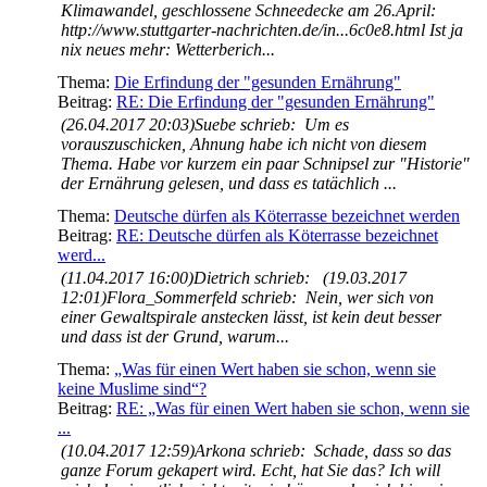
Klimawandel, geschlossene Schneedecke am 26.April:
http://www.stuttgarter-nachrichten.de/in...6c0e8.html Ist ja
nix neues mehr: Wetterberich...
Thema:
Die Erfindung der "gesunden Ernährung"
Beitrag:
RE: Die Erfindung der "gesunden Ernährung"
(26.04.2017 20:03)Suebe schrieb: Um es
vorauszuschicken, Ahnung habe ich nicht von diesem
Thema. Habe vor kurzem ein paar Schnipsel zur "Historie"
der Ernährung gelesen, und dass es tatächlich ...
Thema:
Deutsche dürfen als Köterrasse bezeichnet werden
Beitrag:
RE: Deutsche dürfen als Köterrasse bezeichnet
werd...
(11.04.2017 16:00)Dietrich schrieb: (19.03.2017
12:01)Flora_Sommerfeld schrieb: Nein, wer sich von
einer Gewaltspirale anstecken lässt, ist kein deut besser
und dass ist der Grund, warum...
Thema:
„Was für einen Wert haben sie schon, wenn sie
keine Muslime sind“?
Beitrag:
RE: „Was für einen Wert haben sie schon, wenn sie
...
(10.04.2017 12:59)Arkona schrieb: Schade, dass so das
ganze Forum gekapert wird. Echt, hat Sie das? Ich will