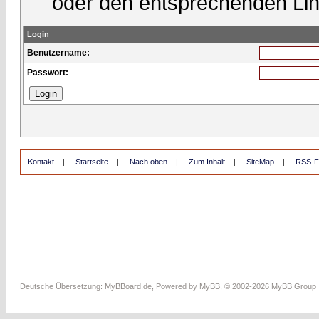
oder den entsprechenden Lin
Login
Benutzername:
Passwort:
Kontakt
|
Startseite
|
Nach oben
|
Zum Inhalt
|
SiteMap
|
RSS-F
Deutsche Übersetzung:
MyBBoard.de
, Powered by
MyBB
, © 2002-2026
MyBB Group