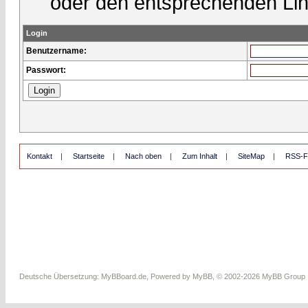
oder den entsprechenden Lin
Login
Benutzername:
Passwort:
Kontakt
|
Startseite
|
Nach oben
|
Zum Inhalt
|
SiteMap
|
RSS-F
Deutsche Übersetzung:
MyBBoard.de
, Powered by
MyBB
, © 2002-2026
MyBB Group