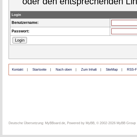
oder den entsprechenden Lin
Login
Benutzername:
Passwort:
Kontakt
|
Startseite
|
Nach oben
|
Zum Inhalt
|
SiteMap
|
RSS-F
Deutsche Übersetzung:
MyBBoard.de
, Powered by
MyBB
, © 2002-2026
MyBB Group