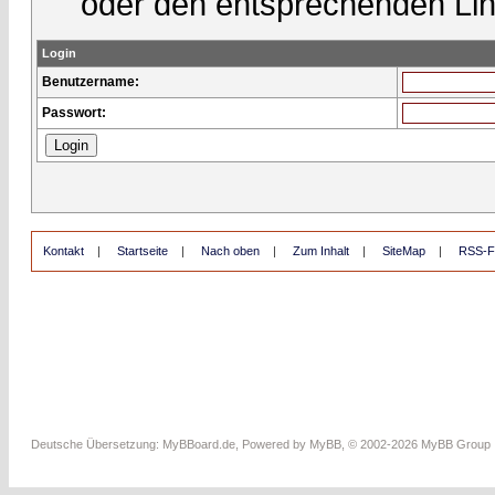
oder den entsprechenden Lin
Login
Benutzername:
Passwort:
Kontakt
|
Startseite
|
Nach oben
|
Zum Inhalt
|
SiteMap
|
RSS-F
Deutsche Übersetzung:
MyBBoard.de
, Powered by
MyBB
, © 2002-2026
MyBB Group