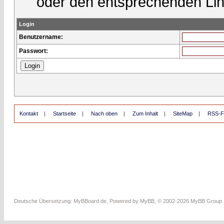
oder den entsprechenden Lin
Login
Benutzername:
Passwort:
Kontakt
|
Startseite
|
Nach oben
|
Zum Inhalt
|
SiteMap
|
RSS-F
Deutsche Übersetzung:
MyBBoard.de
, Powered by
MyBB
, © 2002-2026
MyBB Group