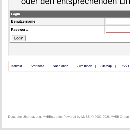
oder den entsprechenden Lin
Login
Benutzername:
Passwort:
Kontakt
|
Startseite
|
Nach oben
|
Zum Inhalt
|
SiteMap
|
RSS-F
Deutsche Übersetzung:
MyBBoard.de
, Powered by
MyBB
, © 2002-2026
MyBB Group