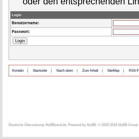
oder den entsprechenden Lin
Login
Benutzername:
Passwort:
Kontakt
|
Startseite
|
Nach oben
|
Zum Inhalt
|
SiteMap
|
RSS-F
Deutsche Übersetzung:
MyBBoard.de
, Powered by
MyBB
, © 2002-2026
MyBB Group