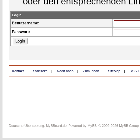
oder den entsprechenden Lin
Login
Benutzername:
Passwort:
Kontakt
|
Startseite
|
Nach oben
|
Zum Inhalt
|
SiteMap
|
RSS-F
Deutsche Übersetzung:
MyBBoard.de
, Powered by
MyBB
, © 2002-2026
MyBB Group