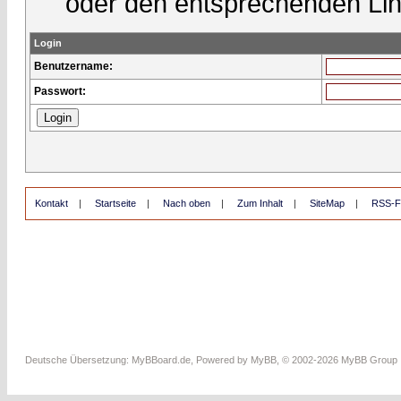
oder den entsprechenden Lin
Login
Benutzername:
Passwort:
Kontakt
|
Startseite
|
Nach oben
|
Zum Inhalt
|
SiteMap
|
RSS-F
Deutsche Übersetzung:
MyBBoard.de
, Powered by
MyBB
, © 2002-2026
MyBB Group