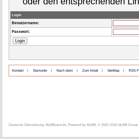
oder den entsprechenden Lin
Login
Benutzername:
Passwort:
Kontakt
|
Startseite
|
Nach oben
|
Zum Inhalt
|
SiteMap
|
RSS-F
Deutsche Übersetzung:
MyBBoard.de
, Powered by
MyBB
, © 2002-2026
MyBB Group