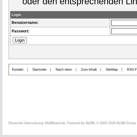
oder den entsprechenden Lin
Login
Benutzername:
Passwort:
Kontakt
|
Startseite
|
Nach oben
|
Zum Inhalt
|
SiteMap
|
RSS-F
Deutsche Übersetzung:
MyBBoard.de
, Powered by
MyBB
, © 2002-2026
MyBB Group