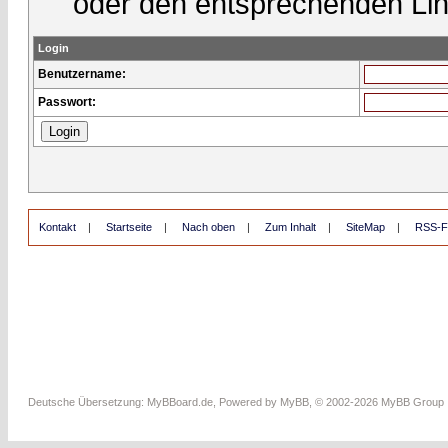
oder den entsprechenden Lin
Login
Benutzername:
Passwort:
Kontakt
|
Startseite
|
Nach oben
|
Zum Inhalt
|
SiteMap
|
RSS-F
Deutsche Übersetzung:
MyBBoard.de
, Powered by
MyBB
, © 2002-2026
MyBB Group