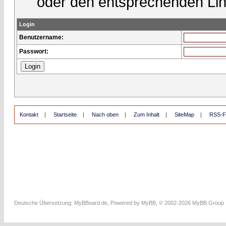
oder den entsprechenden Lin
Login
Benutzername:
Passwort:
Kontakt
|
Startseite
|
Nach oben
|
Zum Inhalt
|
SiteMap
|
RSS-F
Deutsche Übersetzung:
MyBBoard.de
, Powered by
MyBB
, © 2002-2026
MyBB Group