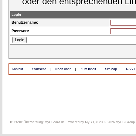
oder den entsprechenden Lin
Login
Benutzername:
Passwort:
Kontakt
|
Startseite
|
Nach oben
|
Zum Inhalt
|
SiteMap
|
RSS-F
Deutsche Übersetzung:
MyBBoard.de
, Powered by
MyBB
, © 2002-2026
MyBB Group