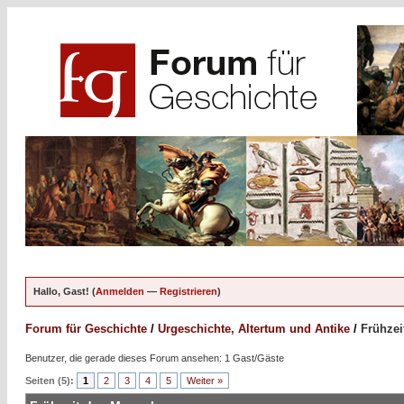
Hallo, Gast! (
Anmelden
—
Registrieren
)
Forum für Geschichte
/
Urgeschichte, Altertum und Antike
/
Frühzei
Benutzer, die gerade dieses Forum ansehen: 1 Gast/Gäste
Seiten (5):
1
2
3
4
5
Weiter »