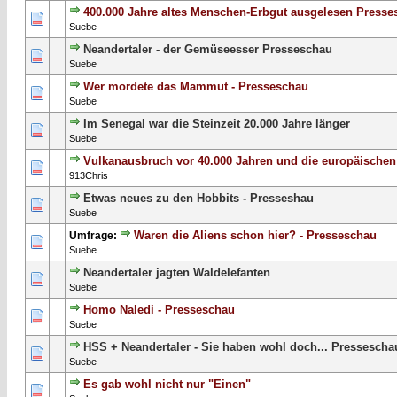
400.000 Jahre altes Menschen-Erbgut ausgelesen Presse
0 Bewertung(en) - 0 von 5 durchschnittlich
1
2
3
4
5
Suebe
Neandertaler - der Gemüseesser Presseschau
0 Bewertung(en) - 0 von 5 durchschnittlich
1
2
3
4
5
Suebe
Wer mordete das Mammut - Presseschau
0 Bewertung(en) - 0 von 5 durchschnittlich
1
2
3
4
5
Suebe
Im Senegal war die Steinzeit 20.000 Jahre länger
0 Bewertung(en) - 0 von 5 durchschnittlich
1
2
3
4
5
Suebe
Vulkanausbruch vor 40.000 Jahren und die europäische
0 Bewertung(en) - 0 von 5 durchschnittlich
1
2
3
4
5
913Chris
Etwas neues zu den Hobbits - Presseshau
0 Bewertung(en) - 0 von 5 durchschnittlich
1
2
3
4
5
Suebe
Waren die Aliens schon hier? - Presseschau
Umfrage:
0 Bewertung(en) - 0 von 5 durchschnittlich
1
2
3
4
5
Suebe
Neandertaler jagten Waldelefanten
0 Bewertung(en) - 0 von 5 durchschnittlich
1
2
3
4
5
Suebe
Homo Naledi - Presseschau
0 Bewertung(en) - 0 von 5 durchschnittlich
1
2
3
4
5
Suebe
HSS + Neandertaler - Sie haben wohl doch... Pressescha
0 Bewertung(en) - 0 von 5 durchschnittlich
1
2
3
4
5
Suebe
Es gab wohl nicht nur "Einen"
0 Bewertung(en) - 0 von 5 durchschnittlich
1
2
3
4
5