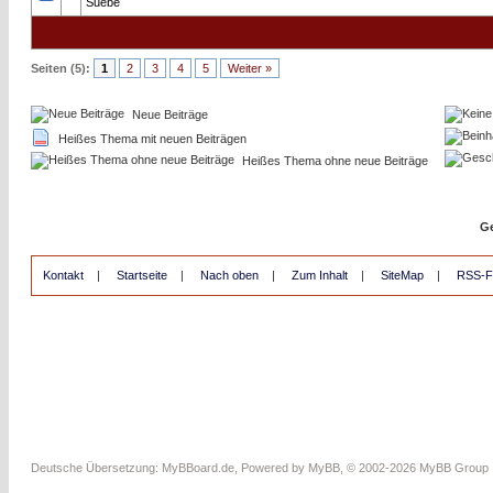
Suebe
Seiten (5):
1
2
3
4
5
Weiter »
Neue Beiträge
Heißes Thema mit neuen Beiträgen
Heißes Thema ohne neue Beiträge
Ge
Kontakt
|
Startseite
|
Nach oben
|
Zum Inhalt
|
SiteMap
|
RSS-F
Deutsche Übersetzung:
MyBBoard.de
, Powered by
MyBB
, © 2002-2026
MyBB Group