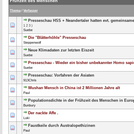
Frühzeit des Menschen
Thema
/
Verfasser
Presseschau HSS + Neandertaler hatten evt. gemeinsa
1 Bewertung(en) - 4 von 5 durchschnittlich
1
2
3
4
5
1
2
3
)
Suebe
Die "Blätterhöhle" Presseschau
0 Bewertung(en) - 0 von 5 durchschnittlich
1
2
3
4
5
Steppenwolf
Neue Klimadaten zur letzten Eiszeit
0 Bewertung(en) - 0 von 5 durchschnittlich
1
2
3
4
5
Suebe
Presseschau - Wieder ein bisher unbekannter Homo sapi
0 Bewertung(en) - 0 von 5 durchschnittlich
1
2
3
4
5
Suebe
Presseschau: Vorfahren der Asiaten
0 Bewertung(en) - 0 von 5 durchschnittlich
1
2
3
4
5
913Chris
Wushan Mensch in China ist 2 Millionen Jahre alt
0 Bewertung(en) - 0 von 5 durchschnittlich
1
2
3
4
5
Paul
Populationsdichte in der Frühzeit des Menschen in Eur
0 Bewertung(en) - 0 von 5 durchschnittlich
1
2
3
4
5
Bunbury
Der nackte Affe .
0 Bewertung(en) - 0 von 5 durchschnittlich
1
2
3
4
5
Luki
Faustkeile durch Australopethizinen
0 Bewertung(en) - 0 von 5 durchschnittlich
1
2
3
4
5
Paul